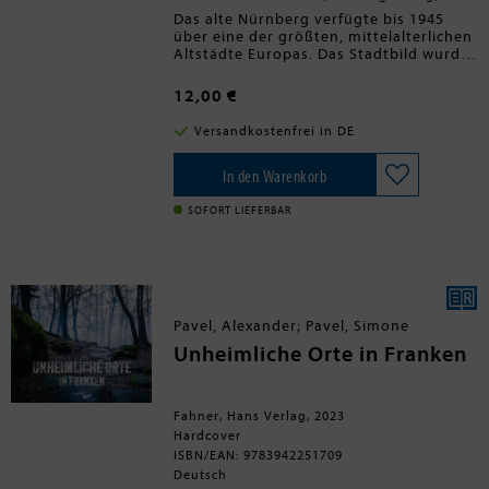
Das alte Nürnberg verfügte bis 1945
über eine der größten, mittelalterlichen
Altstädte Europas. Das Stadtbild wurde
von den hochbedeutenden gotischen
Kirchen, den repräsentativen
12,00 €
Großbauten aus Nürnbergs
reichsstädtischer Vergangenheit und
Versandkostenfrei in DE
den prächtigen Bürgerhäusern geprägt,
über allem thronte die Burg. Die
Luftangriffe ab 1943, insbesondere des
In den Warenkorb
Jahres 1945, zerstörten die alte Stadt
fast völlig. Zwar verfolgte man ein
SOFORT LIEFERBAR
traditionelles Wiederaufbaukonzept,
das neben der Wiederherstellung der
meisten Großbauten die Proportionen
der alten Stadt bewahrte. So manches
erhaltene Bürgerhaus wurde jedoch der
Hast der Wiederaufbaujahre geopfert.
Pavel, Alexander; Pavel, Simone
Das vorliegende Buch bietet die
Möglichkeit, die alte Stadt in rund 90
Unheimliche Orte in Franken
originalen Farbaufnahmen zu erkunden.
Fahner, Hans Verlag, 2023
Hardcover
ISBN/EAN: 9783942251709
Deutsch