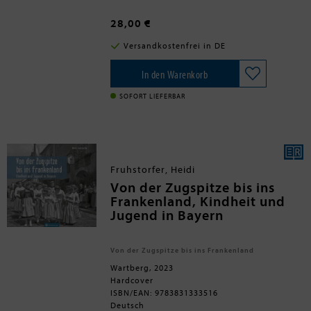
wurden über Generationen
Forscher, Senner und Fischer.
weitergegeben - in der Familie,
28,00 €
zwischen Nachbarn und Freunden.
Gerade die bäuerliche Strickkunst hat
Versandkostenfrei in DE
besondere Schätze zu bieten - sie bildet
heute noch die Grundlage der
Trachtenmode. Mit dem festen
In den Warenkorb
Vorhaben, die unermessliche Fülle des
Wissens um diese Kunst für die
SOFORT LIEFERBAR
Nachwelt zu erhalten, hat Lisl Fanderl
unermüdlich Strickmuster gesammelt,
die nun völlig neu fotografiert werden
konnten.
Fruhstorfer, Heidi
Von der Zugspitze bis ins
Frankenland, Kindheit und
Jugend in Bayern
Von der Zugspitze bis ins Frankenland
Wartberg, 2023
Hardcover
ISBN/EAN: 9783831333516
Deutsch