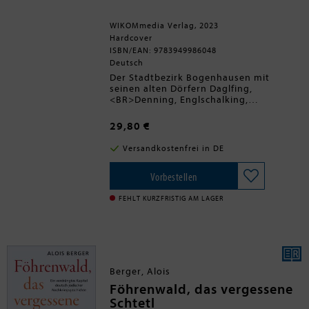
WIKOMmedia Verlag, 2023
Hardcover
ISBN/EAN: 9783949986048
Deutsch
Der Stadtbezirk Bogenhausen mit
seinen alten Dörfern Daglfing,
<BR>Denning, Englschalking,
Johanneskirchen und Zamdorf im
Ziegelland<BR>über der Isar ist nicht
29,80 €
nur ein beliebtes Wohngebiet.<BR>Es
ist ein Ort mit viel Geschichte und
Versandkostenfrei in DE
Kultur.<BR>Im vorliebenden Buch wird
in einem farbigen Gang durch
die<BR>Geschichte die Bedeutung und
Vorbestellen
die Schönheit dieses
wichtigen<BR>Teils von München vor
FEHLT KURZFRISTIG AM LAGER
Augen geführt.
Berger, Alois
Föhrenwald, das vergessene
Schtetl