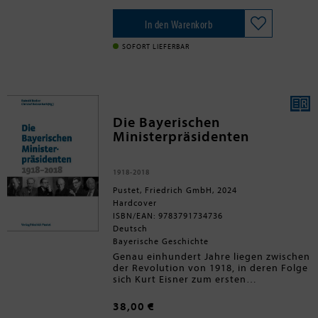
von ehrenamtlichem Engagement an.
Der Band verschafft einen raschen
Überblick über die neusten
In den Warenkorb
Forschungserkenntnisse der
Bodendenkmalpflege. Für Interessierte
SOFORT LIEFERBAR
wie für die Fachwelt bietet er zeitnah
die wichtigsten Informationen.
Die Bayerischen
Ministerpräsidenten
1918-2018
Pustet, Friedrich GmbH, 2024
Hardcover
ISBN/EAN: 9783791734736
Deutsch
Bayerische Geschichte
Genau einhundert Jahre liegen zwischen
der Revolution von 1918, in deren Folge
sich Kurt Eisner zum ersten
Ministerpräsidenten Bayerns erklärte,
und 2018, als Horst Seehofer die
38,00 €
Münchner Staatskanzlei verließ, um