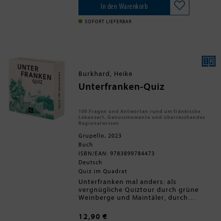
Fest, bei dem Kaiser Franz Joseph I.,
In den Warenkorb
seine Gemahlin und die Kinder vor dem
Christbaum in Harmonie miteinander
SOFORT LIEFERBAR
feierten und sich der liebevoll
ausgesuchten Geschenke erfreuten?
Oder war es ganz anders? Wie verliefen
die Weihnachtsfeste im Leben der
Kaiserin und was bedeutete ihr der
Heilige Abend? Alfons Schweiggert
Burkhard, Heike
enthüllt interessante Tatsachen, die
nicht nur alle Verehrerinnen und
Unterfranken-Quiz
Verehrer der Kaiserin überraschen
werden.
100 Fragen und Antworten rund um fränkische
Lebensart, Genussmomente und überraschendes
Regionalwissen
Grupello, 2023
Buch
ISBN/EAN: 9783899784473
Deutsch
Quiz im Quadrat
Unterfranken mal anders: als
vergnügliche Quiztour durch grüne
Weinberge und Maintäler, durch
romantische Städte wie Würzburg, Bad
Kissingen, Aschaffenburg, Schweinfurt
12,90 €