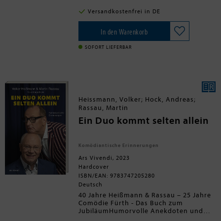
oder Gegenden wie den
sagenumwobenen Spessart. So lässt
Versandkostenfrei in DE
sich die Heimat des Frankenweins - dort
wo die Wiege der ersten Pizzeria
Deutschlands steht und das Öchsletier
In den Warenkorb
wohnt - gemeinsam spielerisch
entdecken, indem Geheimnisse gelüftet,
SOFORT LIEFERBAR
Superlative bestaunt und neue
Erkenntnisse zum Aha-Erlebnis
werden.Stilvoll, elegant und immer eine
gute Idee: Die Reihe "Quiz im Quadrat"
präsentiert sich in modernem Design
und sorgt für unterhaltsamen
Heissmann, Volker; Hock, Andreas;
Rätselspaß - verpackt in einer edlen
Rassau, Martin
Geschenkbox. Perfekt als besondere
'Grußkarte' mit Mehrwert - zum
Ein Duo kommt selten allein
Verschenken oder Selberfreuen!
Komödiantische Erinnerungen
Ars Vivendi, 2023
Hardcover
ISBN/EAN: 9783747205280
Deutsch
40 Jahre Heißmann & Rassau – 25 Jahre
Comödie Fürth - Das Buch zum
JubiläumHumorvolle Anekdoten und
persönliche Einblicke in das Leben