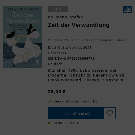
Bollmann, Stefan
Zeit der Verwandlung
München 1900 und die Neuerfindung des Lebens
Klett-Cotta Verlag, 2023
Hardcover
ISBN/EAN: 9783608986778
Deutsch
München 1900: Laboratorium der
ModerneFranziska zu Reventlow und
Frank Wedekind, Hedwig Pringsheim
und Thomas Mann, Lou Andreas Salomé
und Rainer Maria Rilke, Marianne von
28,00 €
Werefkin und Wassily Kandinsky - mutig
und tatkräftig brechen sie alle um 1900
Versandkostenfrei in DE
in die damals modernste deutsche Stadt
auf, um ein freieres, emanzipiertes
Leben zu führen und die Zukunft zu
In den Warenkorb
gewinnen. Ihre inspirierenden
Schicksale führen uns vor Augen, dass
SOFORT LIEFERBAR
damals so vieles begann, was bis heute
fortwirkt.