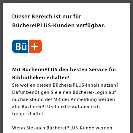
Tog
❤ Jetzt spenden
nav
Dieser Bereich ist nur für
BüchereiPLUS-Kunden verfügbar.
Sachbücher
Sachliteratur aus und über Bayern durch Rezensenten
dokumentiert und kritisch besprochen. Der Fokus des
Mit BüchereiPLUS den besten Service für
halbjährlich erscheinenden Hefts "Bayern im Buch"
Bibliotheken erhalten!
richtet sich dabei auf die regionalen Neuerscheinungen
Sie wollen diesen BüchereiPLUS-Inhalt nutzen?
der sieben Regierungsbezirke, von Sachbüchern über
Dafür benötigen Sie einen Bücherei-Login auf
Wander- und Freizeitbücher und Belletristik bis hin zu
michaelsbund.de! Mit der Anmeldung werden
Kinderbüchern. Viel Spaß beim Entdecken!
alle BüchereiPLUS-Inhalte automatisch
freigeschaltet.
Die Bestelllisten von Bayern im Buch finden Sie
hier
zum Download
Wenn Sie auch BüchereiPLUS-Kunde werden