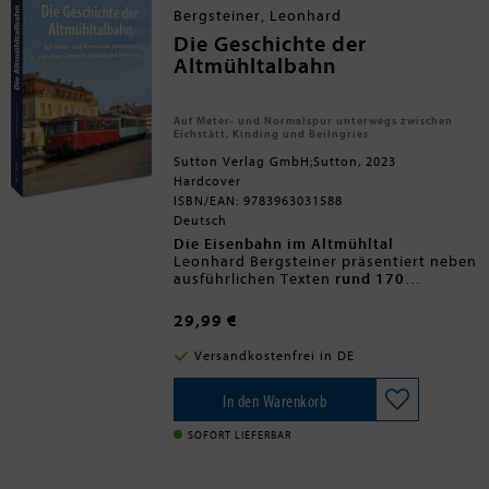
Bergsteiner, Leonhard
Die Geschichte der
Altmühltalbahn
Auf Meter- und Normalspur unterwegs zwischen
Eichstätt, Kinding und Beilngries
Sutton Verlag GmbH;Sutton, 2023
Hardcover
ISBN/EAN: 9783963031588
Deutsch
Die Eisenbahn im Altmühltal
Leonhard Bergsteiner präsentiert neben
ausführlichen Texten
rund 170
historische Aufnahmen und
Die Geschichte der legendären
Dokumente
Strecke in einem Band
, die zu einer kurzweiligen
29,99 €
Reise in
Unveröffentlichte Fotografien aus
die 140-jährige Geschichte der
Altmühltalbahn
140 Jahren Eisenbahngeschichte
einladen.
Versandkostenfrei in DE
Beeindruckende Impressionen entlang
der Strecke zwischen Eichstätt,
Kipfenberg, Kinding und Beilngries
In den Warenkorb
sowie Bilder der zwischen 1885 und
1934 eingesetzten Meterspurfahrzeuge
SOFORT LIEFERBAR
dokumentieren anschaulich den Wandel
der Bahnstrecke in den letzten
Jahrzehnten.