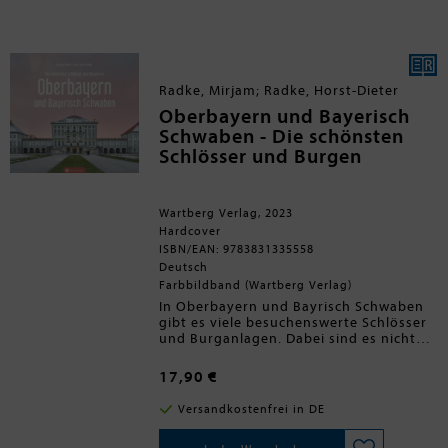
differenzierten Charakter gegenüber
der innerdeutschen Grenze verliehen,
der sich nicht nur durch eine politische
wie gesellschaftliche
Überdeterminierung der deutschen
Teilung erklären lässt. Diesem
Radke, Mirjam; Radke, Horst-Dieter
Phänomen einer gefühlten
Andersartigkeit des
Oberbayern und Bayerisch
tschechoslowakischen ¿Eisernen
Schwaben - Die schönsten
Vorhangs¿ spürt die vorliegende Studie
Schlösser und Burgen
in Form eines historischen Vergleichs
nach
Wartberg Verlag, 2023
Hardcover
ISBN/EAN: 9783831335558
Deutsch
Farbbildband (Wartberg Verlag)
In Oberbayern und Bayrisch Schwaben
gibt es viele besuchenswerte Schlösser
und Burganlagen. Dabei sind es nicht
nur die Schlösser des Märchenkönigs
Ludwigs II., die einen Besuch lohnen.
17,90 €
Auch die längste Burg der Welt in
Burghausen, deren Gegenpol Burg
Versandkostenfrei in DE
Tittmoning, das Schloss Hohenaschau
im Chiemgau, die Schlossanlage