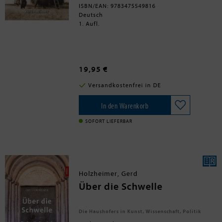
Alexander II. in Bad Kissingen gefeit. Der
ISBN/EAN: 9783475549816
Erste Weltkrieg beendete schließlich das
Deutsch
mondäne Leben aller Kurorte und die
1. Aufl.
Bezeichnung »Hofbad« ist heute
vielerorts vergessen. Doch ohne die
enge Beziehung der Fürsten, Könige
und Kaiser zu Bayerns Kurorten wäre
deren Existenz und prächtige
Ausstattung, wie sie heute noch zu
19,95 €
erleben, sind nicht denkbar.
Versandkostenfrei in DE
In den Warenkorb
SOFORT LIEFERBAR
Holzheimer, Gerd
Über die Schwelle
Die Haushofers in Kunst, Wissenschaft, Politik