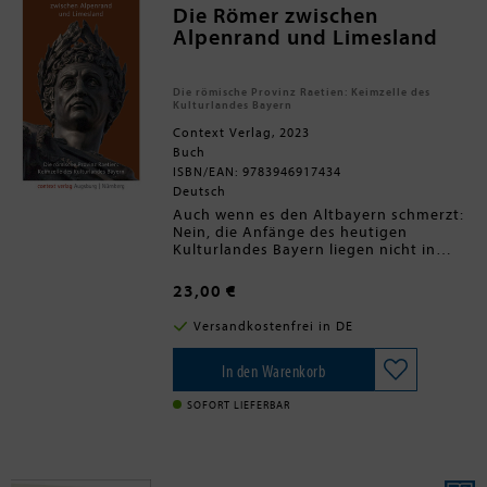
Die Römer zwischen
Alpenrand und Limesland
Die römische Provinz Raetien: Keimzelle des
Kulturlandes Bayern
Context Verlag, 2023
Buch
ISBN/EAN: 9783946917434
Deutsch
Auch wenn es den Altbayern schmerzt:
Nein, die Anfänge des heutigen
Kulturlandes Bayern liegen nicht in
Regensburg, schon gar nicht in
München. Als Castra Regina 179 n. Chr.
23,00 €
gegründet wurde, waren die blühenden
Römerstädte Augsburg und Kempten
Versandkostenfrei in DE
bereits beinahe 200 Jahre alt. (Und nein,
Regensburg ist nicht die einzige Stadt,
die ihr Alter mittels originaler
In den Warenkorb
Gründungsinschrift belegen kann.)
Denn als Römer Straßenbau und
SOFORT LIEFERBAR
Steinarchitektur, Badekultur,
Bildhauerei und Schrifttum über die
Alpen brachten, kamen sie - und zwar
lange zuvor - zuerst in das Gebiet