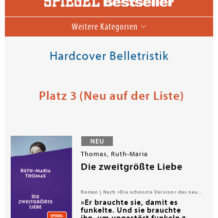
Weitere Kategorien
Hardcover Belletristik
Platz 3
(Neu auf der Liste)
Thomas, Ruth-Maria
Die zweitgrößte Liebe
Roman | Nach »Die schönste Version« das neue Buch der Bestseller-Autorin. Ein moderner Liebesroman über die kleinen und noch größeren Gräben unserer Gesellschaft
»Er brauchte sie, damit es
funkelte. Und sie brauchte
ihn, um ungestört funkeln zu