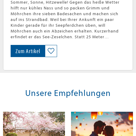
Sommer, Sonne, Hitzewelle! Gegen das heiße Wetter
hilft nur kühles Nass und so packen Grimm und
Möhrchen ihre sieben Badesachen und machen sich
auf ins Strandbad. Weil bei Ihrer Ankunft ein paar
Kinder gerade für ihr Seepferdchen üben, will
Möhrchen auch ein Abzeichen erhalten. Kurzerhand
erfindet er das See-Zeselchen. Statt 25 Meter
Bahnenschwimmen und Ring-Auftauchen muss man in
dieser Prüfung ganz doll planschen und unter Wasser
Zum Artikel
mit den Ohren wackeln können. Beides absolviert
Möhrchen mit Bravour. Damit steht einem
vergnüglichen Badetag nichts mehr im Wege. – Nicht
nur Grimm und Möhrchen haben Spaß, sondern auch
alle, die diese locker-leichte Sommergeschichte lesen.
…
» weiterlesen
Unsere Empfehlungen