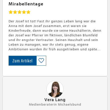
Mirabellentage
Der Josef ist tot! Fast ihr ganzes Leben lang war die
Anna mit dem Josef zusammen, erst waren sie
Kinderfreude, dann wurde sie seine Haushälterin, denn
der Josef war Pfarrer im fiktiven, ländlichen Blumfeld
und ihr engster Vertrauter. Seinen Haushalt und sein
Leben zu managen, war ihr stets genug, eigene
Ambitionen wurden ihr früh ausgetrieben und später
hatte sie keine Zeit dafür. Was soll nun aus ihr
werden? Wird der neue Pfarrer Verwendung für sie
Zum Artikel
haben? Und wie, um alles in der Welt, soll sie den
letzten Wunsch vom Josef erfüllen?…
» weiterlesen
Vera Lang
Medienberaterin Michaelsbund