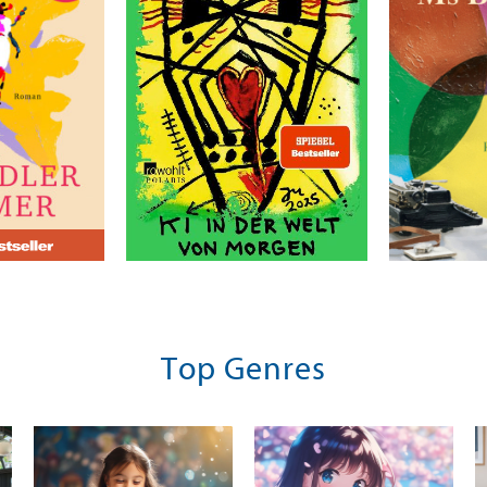
n, Anne
Loff, Andreas O.
Hopper, Sop
Das geht nicht mehr
Fragen Si
mmer
weg
Top Genres
23,00 €
18,00 €
rei in DE
Versandkostenfrei in DE
Versandk
Warenkorb
Vorbest