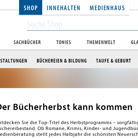
SHOP
INNEHALTEN
MEDIENHAUS
SACHBÜCHER
TONIES
THEMENWELT
GL
STALTUNGEN
BÜCHEREIEN & BILDUNG
TAUFE & GEBURT
Der Bücherherbst kann kommen
ntdecken Sie die Top-Titel des Herbstprogramms – sorgfälti
üchereibestand. Ob Romane, Krimis, Kinder- und Jugendbü
edienberatung stellt jedes Halbjahr die schönsten Neuers