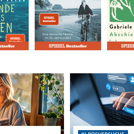
Fritsch, Rüdiger von
Arnim, Gabr
Leben
Die Geschichte in mir
Abschied
25,00 €
26,00 €
rei in DE
Versandkostenfrei in DE
Versandk
Warenkorb
Waren
SOFORT LIEFERBAR
SOFORT LIE