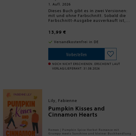
1. Aufl. 2026
Dieses Buch gibt es in zwei Versionen:
mit und ohne Farbschnitt. Sobald die
Farbschnitt-Ausgabe ausverkauft ist,
liefern wir die Ausgabe ohne
Farbschnitt aus.Nach einer
13,99 €
schmerzhaften Trennung kehrt Nia
Bennett in ihre Heimat Cinnamon Falls
Versandkostenfrei in DE
zurück. Während sich die Kleinstadt auf
das alljährliche Herbstfest vorbereitet,
hofft Nia auf einen stillen Neuanfang.
Vorbestellen
Doch kurz vor dem Beginn der
Feierlichkeiten wird im örtlichen Diner
NOCH NICHT ERSCHIENEN. ERSCHEINT LAUT
die Leiche der Besitzerin Rosie entdeckt.
VERLAG/LIEFERANT: 31.08.2026
Neben ihr liegt eine verstörende
Botschaft: »Wer wird der Nächste sein?«
Gemeinsam mit ihrem Highschool-
Freund Jesse, inzwischen Polizist,
beginnt Nia nachzuforschen. Mit jedem
Hinweis wird klarer: Hinter der
Lily, Fabienne
herbstlichen Idylle von Cinnamon Falls
Pumpkin Kisses and
verbergen sich dunkle Geheimnisse -
und der Täter ist noch längst nicht
Cinnamon Hearts
fertig.
Roman | Pumpkin Spice Herbst Romance mit
Grumpy meets Sunshine und kleiner Buchhandlung