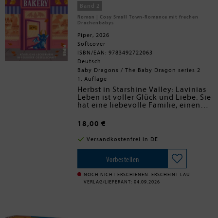
Band 2
Roman | Cosy Small Town-Romance mit frechen
Drachenbabys
Piper, 2026
Softcover
ISBN/EAN: 9783492722063
Deutsch
Baby Dragons / The Baby Dragon series 2
1. Auflage
Herbst in Starshine Valley: Lavinias
Leben ist voller Glück und Liebe. Sie
hat eine liebevolle Familie, einen
süßen Babydrachen als Haustier,
einen Studienplatz an der
18,00 €
Universität, um Tierärztin für
magische Tiere zu werden. Und
Versandkostenfrei in DE
einen Teilzeitjob im bezaubernden
Baby Dragon Café. Das Einzige, was
ihr fehlt, ist ihre große Liebe Theo.
Vorbestellen
Theo ist der örtliche Bäcker. Die
beiden sind seit ihrer Kindheit
NOCH NICHT ERSCHIENEN. ERSCHEINT LAUT
befreundet. Doch als Lavinia
VERLAG/LIEFERANT: 04.09.2026
romantische Gefühle äußert, droht
diese Freundschaft zu zerbrechen
und ihre gemeinsame Zukunft muss
wieder ins Lot gebracht werden -