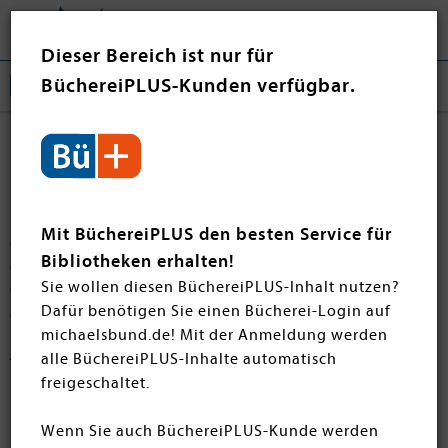
Tog
❤ Jetzt spenden
nav
Dieser Bereich ist nur für
BüchereiPLUS-Kunden verfügbar.
Romance
Hier finden Sie die schönsten Romance-Bücher, die
Romantik, Gefühle und ein Happy End versprechen. Für
Mit BüchereiPLUS den besten Service für
alle Leserinnen und Leser, die Lust auf Herzklopfen,
Bibliotheken erhalten!
große Gefühle und viel Sehnsucht haben. Ob sanfte
Sie wollen diesen BüchereiPLUS-Inhalt nutzen?
Cozy Romance zum Wohlfühlen, düstere Dark Romance
Dafür benötigen Sie einen Bücherei-Login auf
oder sportliche Sport Romance mit gutaussehenden
michaelsbund.de! Mit der Anmeldung werden
Eishockeyspielern – hier wird jeder Romance-Fan
alle BüchereiPLUS-Inhalte automatisch
fündig. Gut zu wissen: Der größte Unterschied zwischen
freigeschaltet.
Romance und Liebesromanen liegt im Ausgang der
Handlung: Eine Romance braucht zwingend ein gutes
Wenn Sie auch BüchereiPLUS-Kunde werden
Ende, während ein klassischer Liebesroman auch