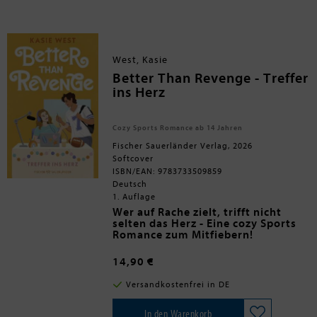
absolut ungeeignet für die Rolle ist.
Funken fliegen ...
Enthaltene Tropes: Enemies to Lovers,
Age Gap, Cozy Romance, He Falls First
Spice-Level: 3 von 5
West, Kasie
Better Than Revenge - Treffer
ins Herz
Cozy Sports Romance ab 14 Jahren
Fischer Sauerländer Verlag, 2026
Softcover
ISBN/EAN: 9783733509859
Deutsch
1. Auflage
Wer auf Rache zielt, trifft nicht
selten das Herz - Eine cozy Sports
Romance zum Mitfiebern!
Der größte Traum der
siebzehnjährigen Finley ist ein
14,90 €
eigener Podcast. Sie hat auch schon
eine geniale Idee - doch dann klaut
Finley ist fest entschlossen, es ihm
Versandkostenfrei in DE
ihr Freund Jensen, der sonst nur
heimzuzahlen. Mit ihren
Football im Kopf hat, auf einmal ihr
Freundinnen und Freunden
Podcast-Konzept!
schmiedet sie den perfekten
Ob Finleys Plan gelingt?
In den Warenkorb