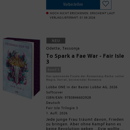
langweiligen Schreibtischjobs. Dort
Logan überzeugen, oder hat das
Vorbestellen
angekommen trifft sie auf den
City Girl die einzige Person in der
Tauche ein in die gefühlvolle und
Farmer Logan, der nichts für den
Stadt gefunden, die nicht ihrem
gemütliche Welt von SPIEGEL-
NOCH NICHT ERSCHIENEN. ERSCHEINT LAUT
Klatsch und Tratsch der quirligen
Charme oder ihren Pumpkin-Spice-
Bestsellerautorin Laurie Gilmore!
VERLAG/LIEFERANT: 01.09.2026
Kleinstadtbewohner übrig hat und
Lattes erliegt?
** Band 1 der Dream-Harbor-Reihe.
lieber für sich bleibt. Doch Jeanies
Die Bücher sind unabhängig
Ankunft bringt Logans Routinen
voneinander lesbar**
durcheinander, und er will nichts
mit der irritierend unbekümmerten
Frau zu tun haben - auch wenn er
Odette, Tessonja
sich auf unerklärliche Weise zu ihr
To Spark a Fae War - Fair Isle
hingezogen fühlt.
3
Band 3
Das spannende Finale der Romantasy-Reihe: voller
Magie, Verrat, knisternder Romance
Lübbe ONE in der Bastei Lübbe AG, 2026
Softcover
ISBN/EAN: 9783846602928
Deutsch
Fair Isle Trilogie 3
1. Aufl. 2026
Jede junge Frau träumt davon, Frieden
zu bringen. Aber ohne Kampf kann es
keine Revolution geben ...Evie wollte