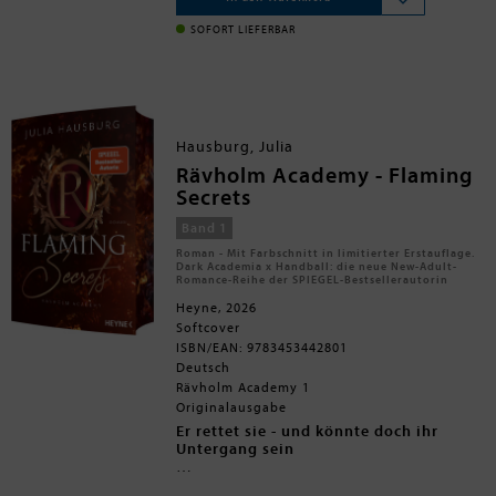
Racheplan: Sie wird ihn aus dem
Hinreißend und
romantisch
: Die
Footballteam kicken! Doch dafür
perfekte
Enemies-to-Lovers-
SOFORT LIEFERBAR
braucht sie die Hilfe von Jensens
Romance
für den
Sommer
! Einfach
arrogantem Erzfeind Theo ... Und der
loslesen, abtauchen und versinken!
sieht nicht nur unverschämt gut aus,
sondern hat auch seine eigenen
Geheimnisse.
Hausburg, Julia
Rävholm Academy - Flaming
Secrets
Band 1
Roman - Mit Farbschnitt in limitierter Erstauflage.
Dark Academia x Handball: die neue New-Adult-
Romance-Reihe der SPIEGEL-Bestsellerautorin
Heyne, 2026
Softcover
ISBN/EAN: 9783453442801
Deutsch
Rävholm Academy 1
Originalausgabe
Er rettet sie - und könnte doch ihr
Untergang sein
Für Bree ist das Studium an der