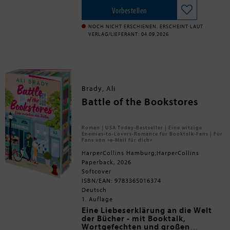
ablehnen, doch dann erfährt sie,
X grumpy x sunshine
dass ihre jüngere Schwester von
X broken hero
Die »Manhattan Heirs«-Reihe:
Vorbestellen
einem Mitglied der Upper Class
X slow burn romance
Band 1: Pearls & Secrets
erpresst wird. Um den Übeltäter zu
X haters to lovers
Band 2: Silk & Scandals
NOCH NICHT ERSCHIENEN. ERSCHEINT LAUT
enttarnen und näher an die
VERLAG/LIEFERANT: 04.09.2026
wichtigsten Personen der High
Society heranzukommen, braucht
Greer Remys Hilfe. Daher geht sie
einen Deal mit ihm ein: eine Fake-
Verlobung, aus der beide Vorteile
ziehen können. Gemeinsam tauchen
Brady, Ali
Greer und Remy ein in eine Welt
Battle of the Bookstores
voller Champagner, Intrigen und
Verlockungen - und verlieren sich in
einem Spiel, das Greer das Herz
kosten könnte.
Roman | USA Today-Bestseller | Eine witzige
Enemies-to-Lovers-Romance für Booktalk-Fans | Für
Fans von »e-Mail für dich«
HarperCollins Hamburg;HarperCollins
Paperback, 2026
Softcover
ISBN/EAN: 9783365016374
Deutsch
1. Auflage
Eine Liebeserklärung an die Welt
der Bücher - mit Booktalk,
Wortgefechten und großen