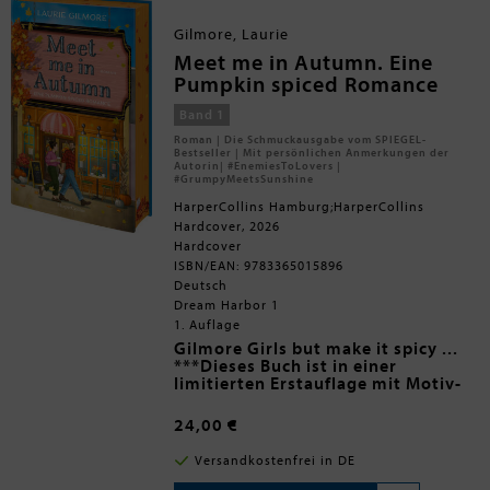
nicht ohne die Hilfe der feurigen
kleinen Raufbolde.
Gilmore, Laurie
Meet me in Autumn. Eine
Pumpkin spiced Romance
Band 1
Roman | Die Schmuckausgabe vom SPIEGEL-
Bestseller | Mit persönlichen Anmerkungen der
Autorin| #EnemiesToLovers |
#GrumpyMeetsSunshine
HarperCollins Hamburg;HarperCollins
Hardcover, 2026
Hardcover
ISBN/EAN: 9783365015896
Deutsch
Dream Harbor 1
1. Auflage
Gilmore Girls but make it spicy ...
***Dieses Buch ist in einer
limitierten Erstauflage mit Motiv-
Farbschnitt erhältlich. Sobald diese
vergriffen ist, wird die Ausgabe
Als Jeanies Tante ihr das geliebte
24,00 €
ohne Farbschnitt ausgeliefert***
Pumpkin Spice Café in der
Kleinstadt Dream Harbor schenkt,
Versandkostenfrei in DE
ergreift sie die Chance auf einen
Kann Jeanies fröhliche Einstellung
Neuanfang abseits ihres
den mürrischen, aber attraktiven