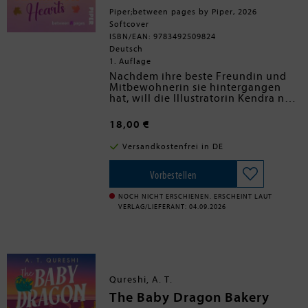
Piper;between pages by Piper, 2026
Softcover
ISBN/EAN: 9783492509824
Deutsch
1. Auflage
Nachdem ihre beste Freundin und
Mitbewohnerin sie hintergangen
hat, will die Illustratorin Kendra nur
eines: schnellstmöglich weg. Sie
flieht ins herbstliche Edinburgh, wo
18,00 €
ihre Tante nach einem Feuer ihren
Buchladen
Little Pages
Versandkostenfrei in DE
wiederaufbaut. Kendra hat den
Männern abgeschworen, aber als sie
auf den immer gut gelaunten
Vorbestellen
Handwerker James trifft, schlägt ihr
Herz unerwartet höher. Während sie
NOCH NICHT ERSCHIENEN. ERSCHEINT LAUT
alles daran setzt, ihn auf Distanz zu
VERLAG/LIEFERANT: 04.09.2026
halten, müssen sie
zusammenarbeiten, um den
Buchladen rechtzeitig zu Halloween
wieder zu eröffnen. Doch dann stellt
sich heraus, dass James ihr etwas
verheimlicht ... Finden die beiden
Qureshi, A. T.
zwischen bunten Blättern und
The Baby Dragon Bakery
Pumpkin Spiced Latte dennoch
zueinander?