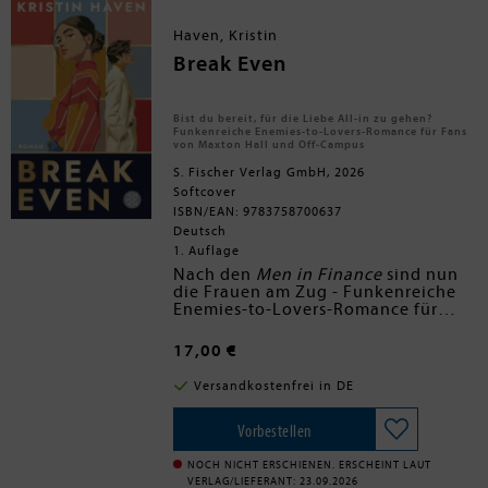
Haven, Kristin
Break Even
Bist du bereit, für die Liebe All-in zu gehen?
Funkenreiche Enemies-to-Lovers-Romance für Fans
von Maxton Hall und Off-Campus
S. Fischer Verlag GmbH, 2026
Softcover
ISBN/EAN: 9783758700637
Deutsch
1. Auflage
Nach den
Men in Finance
sind nun
die Frauen am Zug - Funkenreiche
Enemies-to-Lovers-Romance für
Fans von Maxton Hall und Off-
Für Merle Vitt sollte der Master an
Campus
einer renommierten Universität in
17,00 €
Maastricht der erste Schritt in eine
Welt voller Möglichkeiten sein.
»Ich hatte noch nie so dringend das
Versandkostenfrei in DE
Doch statt mit ihrem Freund Jannis
Bedürfnis, mit meinem heißen
in ein neues Leben zu starten, muss
Enemie in die Sauna zu
müssen
wie
sie nach einer schmerzhaften
nach
Tropes:
Break Even
Vorbestellen
« Antonia
Trennung die horrende Summe für
Wesseling
broken hero
ihre Unterbringung im Student
forced proximity
NOCH NICHT ERSCHIENEN. ERSCHEINT LAUT
Palace Hotel irgendwie allein
strong fmc
VERLAG/LIEFERANT: 23.09.2026