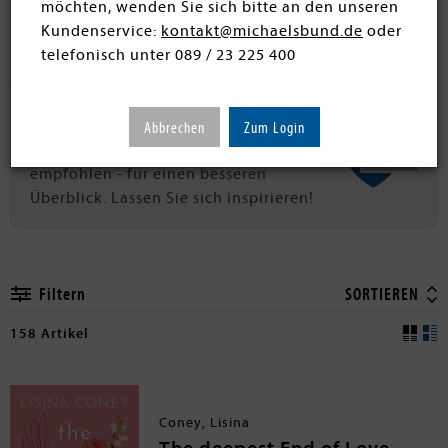
möchten, wenden Sie sich bitte an den unseren
tragisch enden darf. Außerdem muss bei Romance das
Kundenservice:
kontakt@michaelsbund.de
oder
Liebespaar der Hauptfokus sein und die Geschichte
telefonisch unter 089 / 23 225 400
muss festen Mustern (Tropes) folgen. Jede Romance ist
ein Liebesroman, aber nicht umgekehrt.
Abbrechen
Zum Login
Highlights, von uns ausgewählt und
empfohlen - für einen besseren
Überblick. Lassen Sie sich inspirieren!
Filtern
SORTIEREN
158 Artikel
Coney, Lisina