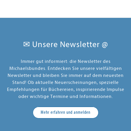
u über KI
Hallo Roboter!
Boy in a Whit
t
Band 0364
14,90 €
9,90 €
ostenfrei in DE
Versandkostenfrei in DE
Versandkos
✉ Unsere Newsletter @
orb
Warenkorb
Warenko
FERBAR
SOFORT LIEFERBAR
SOFORT LIEFE
Immer gut informiert: die Newsletter des
Michaelsbundes. Entdecken Sie unsere vielfältigen
Newsletter und bleiben Sie immer auf dem neuesten
Stand! Ob aktuelle Neuerscheinungen, spezielle
Empfehlungen für Büchereien, inspirierende Impulse
oder wichtige Termine und Informationen.
Mehr erfahren und anmelden