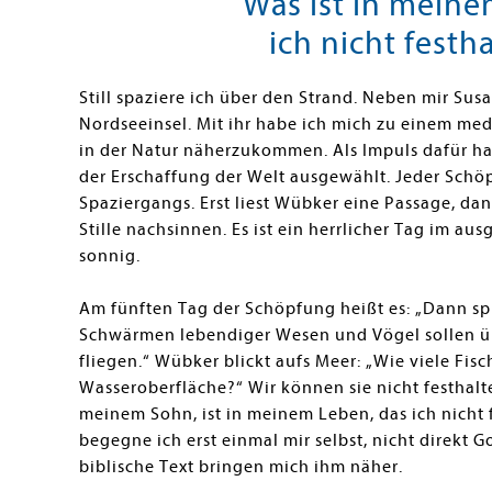
Was ist in meine
ich nicht festh
Still spaziere ich über den Strand. Neben mir Sus
Nordseeinsel. Mit ihr habe ich mich zu einem me
in der Natur näherzukommen. Als Impuls dafür ha
der Erschaffung der Welt ausgewählt. Jeder Schöp
Spaziergangs. Erst liest Wübker eine Passage, dann
Stille nachsinnen. Es ist ein herrlicher Tag im a
sonnig.
Am fünften Tag der Schöpfung heißt es: „Dann s
Schwärmen lebendiger Wesen und Vögel sollen 
fliegen.“ Wübker blickt aufs Meer: „Wie viele Fi
Wasseroberfläche?“ Wir können sie nicht festhalt
meinem Sohn, ist in meinem Leben, das ich nicht
begegne ich erst einmal mir selbst, nicht direkt Got
biblische Text bringen mich ihm näher.