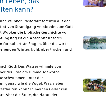
m Leben, das
alten kann?
anne Wübker, Pastoralreferentin auf der
ditativen Strandgang verabredet, um Gott
t Wübker die biblische Geschichte von
fungstag ist ein Abschnitt unseres
 formuliert sie Fragen, über die wir in
usgehenden Winter, kühl, aber trocken und
prach Gott: Das Wasser wimmle von
über der Erde am Himmelsgewölbe
sche schwimmen unter der
en, genau wie die Vögel. Was, neben
 festhalten kann? In meinen Gedanken
t. Aber die Stille, die Natur, der