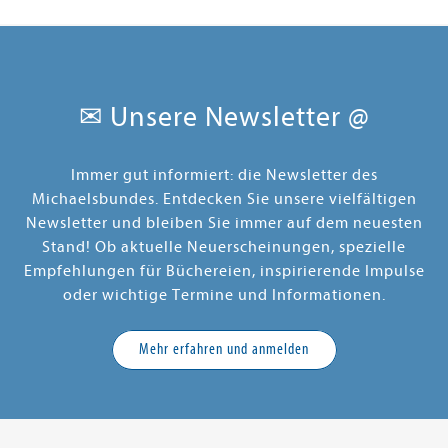
10,99 €
16,00 €
ostenfrei in DE
Versandkostenfrei in DE
Versandkos
orb
Warenkorb
Warenko
✉ Unsere Newsletter @
FERBAR
SOFORT LIEFERBAR
SOFORT LIEFE
Immer gut informiert: die Newsletter des
Michaelsbundes. Entdecken Sie unsere vielfältigen
Newsletter und bleiben Sie immer auf dem neuesten
Stand! Ob aktuelle Neuerscheinungen, spezielle
Empfehlungen für Büchereien, inspirierende Impulse
oder wichtige Termine und Informationen.
Mehr erfahren und anmelden