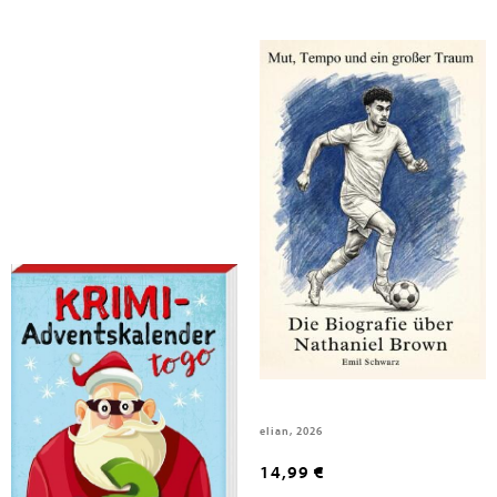
Schwarz, Emil
Schwarz, Emil
Krimi-Adventskalender to go 6
Die Biografie über Nathaniel
Brown
Kaufmann Ernst Vlg GmbH, 2026
elian, 2026
6,95 €
14,99 €