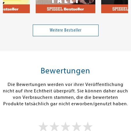
Zischke, Vera
Slaughter, Kar
Pina fällt aus
Tödliches Ver
Weitere Bestseller
Band 2
20,00 €
21,99 €
tenfrei in DE
Versandkostenfrei in DE
Versandkos
rb
Warenkorb
Warenko
Bewertungen
RBAR
SOFORT LIEFERBAR
SOFORT LIEFE
Die Bewertungen werden vor ihrer Veröffentlichung
nicht auf ihre Echtheit überprüft. Sie können daher auch
von Verbrauchern stammen, die die bewerteten
Produkte tatsächlich gar nicht erworben/genutzt haben.