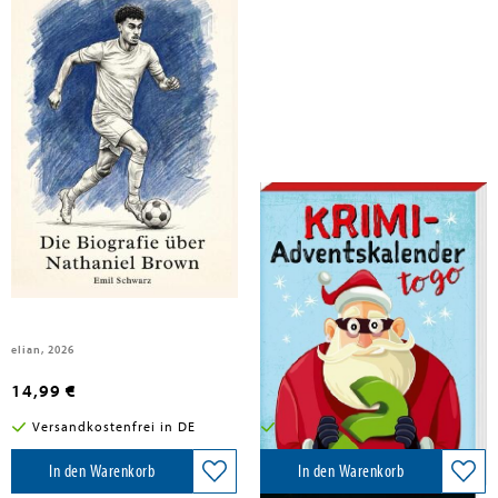
Schwarz, Emil
Schwarz, Emil
Die Biografie über Nathaniel
Krimi-Adventskalender to go 6
Brown
elian, 2026
Kaufmann Ernst Vlg GmbH, 2026
14,99 €
6,95 €
Versandkostenfrei in DE
Versandkostenfrei in DE
In den Warenkorb
In den Warenkorb