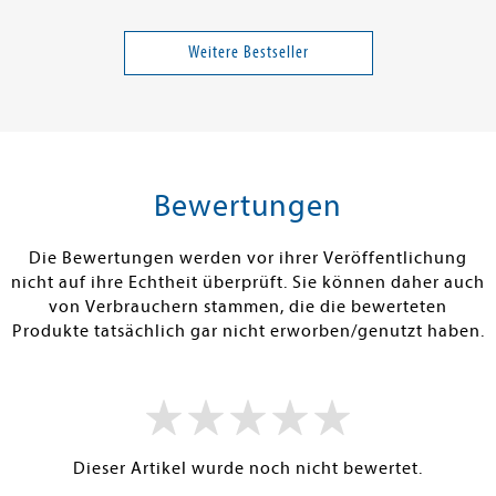
sula
Lindgren, Astrid; Eriksson, Fredrik
ed Edition)
So schmeckt mein Sommer
Colorful World
Weitere Bestseller
24,00 €
25,00 €
tenfrei in DE
Versandkostenfrei in DE
Versandkos
rb
Warenkorb
Warenko
Bewertungen
RBAR
SOFORT LIEFERBAR
SOFORT LIEFE
Die Bewertungen werden vor ihrer Veröffentlichung
nicht auf ihre Echtheit überprüft. Sie können daher auch
von Verbrauchern stammen, die die bewerteten
Produkte tatsächlich gar nicht erworben/genutzt haben.
Dieser Artikel wurde noch nicht bewertet.