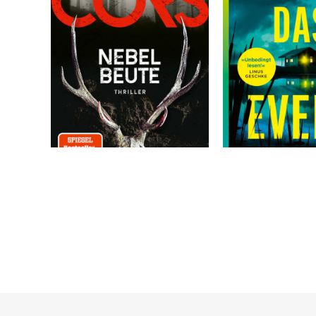
Cors, Benjamin
Zimmermann, Antj
 acht
Nebelbeute
Das Event
Band 3
00 €
13,00 €
DE
Versandkostenfrei in DE
Versandkostenfr
Warenkorb
Warenkorb
SOFORT LIEFERBAR
SOFORT LIEFERBAR