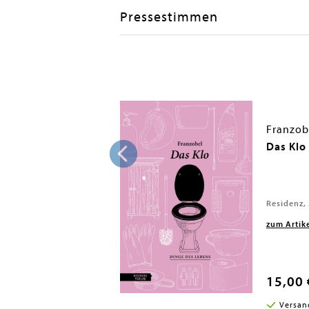
Pressestimmen
Franzob
Amerikas
Das Klo
022
Residenz,
zum Artik
15,00 
i in DE
Versan