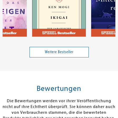
iny
Mogi, Ken
Haig, Matt
igen vor der
Ikigai
Die Mitternach
Weitere Bestseller
Band 1
16,00 €
13,00 €
tenfrei in DE
Versandkostenfrei in DE
Versandkos
rb
Warenkorb
Warenko
Bewertungen
RBAR
SOFORT LIEFERBAR
SOFORT LIEFE
Die Bewertungen werden vor ihrer Veröffentlichung
nicht auf ihre Echtheit überprüft. Sie können daher auch
von Verbrauchern stammen, die die bewerteten