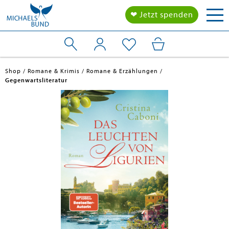
Tog
❤ Jetzt spenden
nav
Shop
Romane & Krimis
Romane & Erzählungen
Gegenwartsliteratur