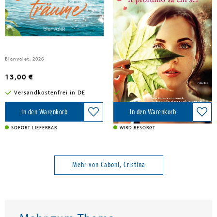
Caboni, Cristina
Caboni, Cristina
Die Insel der Sommerträume
Il profumo sa chi sei
Blanvalet, 2026
Garzanti, 2026
13,00 €
22,50 €
Versandkostenfrei in DE
Versandkostenfrei in DE
In den Warenkorb
In den Warenkorb
SOFORT LIEFERBAR
WIRD BESORGT
Mehr von Caboni, Cristina