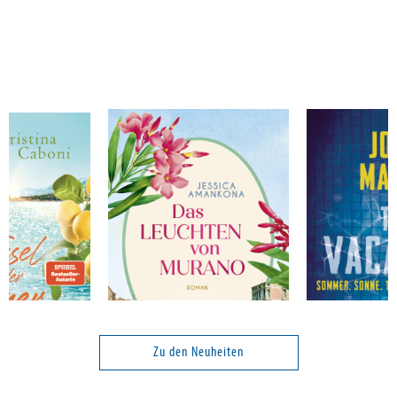
na
Amankona, Jessica
Marrs, John
 Sommerträume
Das Leuchten von Murano
The Vacation
Zu den Neuheiten
Band 3