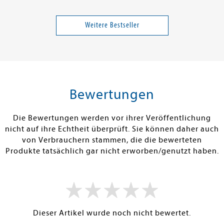
Paluten
Capus, Alex
e Geschichte
Gegen die Wildnis
Querfeldein
Schmadagaskars
Weitere Bestseller
Band 12
20,00 €
16,00 €
tenfrei in DE
Versandkostenfrei in DE
Versandkos
rb
Warenkorb
Warenko
Bewertungen
RBAR
SOFORT LIEFERBAR
SOFORT LIEFE
Die Bewertungen werden vor ihrer Veröffentlichung
nicht auf ihre Echtheit überprüft. Sie können daher auch
von Verbrauchern stammen, die die bewerteten
Produkte tatsächlich gar nicht erworben/genutzt haben.
Dieser Artikel wurde noch nicht bewertet.