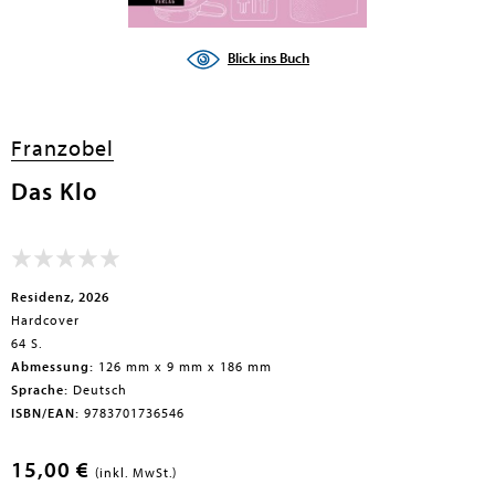
en submenu
Blick ins Buch
Franzobel
Das Klo
Residenz, 2026
Hardcover
64 S.
Abmessung:
126 mm x 9 mm x 186 mm
Sprache:
Deutsch
ISBN/EAN:
9783701736546
15,00 €
(inkl. MwSt.)