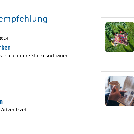
eempfehlung
2024
ärken
st sich innere Stärke aufbauen.
en
 Adventszeit.