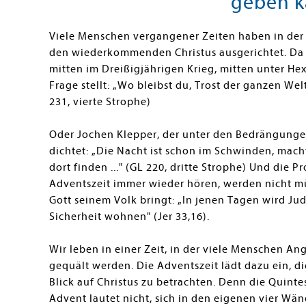
geben 
Viele Menschen vergangener Zeiten haben in der
den wiederkommenden Christus ausgerichtet. Da is
mitten im Dreißigjährigen Krieg, mitten unter 
Frage stellt:
„
Wo bleibst du, Trost der ganzen Welt,
231, vierte Strophe)
Oder Jochen Klepper, der unter den Bedrängunge
dichtet:
„
Die Nacht ist schon im Schwinden, macht 
dort finden ..." (GL 220, dritte Strophe) Und die P
Adventszeit immer wieder hören, werden nicht mü
Gott seinem Volk bringt:
„
In jenen Tagen wird Jud
Sicherheit wohnen" (Jer 33,16).
Wir leben in einer Zeit, in der viele Menschen 
gequält werden. Die Adventszeit lädt dazu ein, di
Blick auf Christus zu betrachten. Denn die Quint
Advent lautet nicht, sich in den eigenen vier Wä