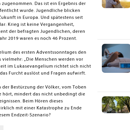
n zugenommen. Das ist ein Ergebnis der
ffentlicht wurde. Jugendliche blicken
Zukunft in Europa. Und spätestens seit
lar: Krieg ist keine Vergangenheit,
zent der befragten Jugendlichen, deren
 Jahr 2019 waren es noch 46 Prozent.
elium des ersten Adventssonntages den
s vielmehr:
„
Die Menschen werden vor
zeit im Lukasevangelium richtet sich nicht
, das Furcht auslöst und Fragen aufwirft.
on der Bestürzung der Völker, vom Toben
hört, mindert das nicht unbedingt die
eignissen. Beim Hören dieses
wirklich mit einer Katastrophe zu Ende
iesem Endzeit-Szenario?