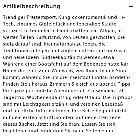
zahlreichen Farbfotos stammen nahezu alle vom Autor
Artikelbeschreibung
selbst. Der etwas andere Reiseführer gibt viele Impulse
für kürzere oder längere Aufenthalte in einer der
Trendiger Freizeitsport, Kuhglockenromantik und Hi-
schönsten Gegenden Deutschlands und kann bestens
Tech, einsames Gipfelglück und lebendige Städte -
empfohlen werden.
verpackt in traumhafte Landschaften: das Allgäu, in
weiten Teilen Kulturland, von Leuten geschaffen, die
Michael Mücke
stolz darauf sind, hier naturnah zu leben, die
Traditionen pflegen und zugleich offen sind für Gäste
und neue Ideen. Südseekapitän zu werden, etwa.
Während einer Bootsfahrt auf dem Bodensee hatte Karl
Nauer diesen Traum. Wer weiß, was Ihnen in den Sinn
kommt, während Sie um die Inselstadt Lindau paddeln?
Finden Sie's heraus. Zimmern Sie sich aus über 50 Tipps
Ihre ganz persönliche Abenteuerreise zusammen - als
Tagestrip, Wochenendausflug oder Urlaub. Die Triptipps
sind mit Leichtigkeit erzählt, und vereinen Lesespaß
und nützliche Informationen. Ihre Reise beginnt nicht
mit dem ersten Schritt, sondern auf der ersten Seite
dieses Buches. Jetzt sind Sie dran: Lassen Sie sich
inspirieren und entdecken Sie neue Seiten einer