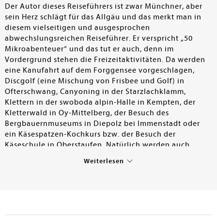
Der Autor dieses Reiseführers ist zwar Münchner, aber
sein Herz schlägt für das Allgäu und das merkt man in
diesem vielseitigen und ausgesprochen
abwechslungsreichen Reiseführer. Er verspricht „50
Mikroabenteuer“ und das tut er auch, denn im
Vordergrund stehen die Freizeitaktivitäten. Da werden
eine Kanufahrt auf dem Forggensee vorgeschlagen,
Discgolf (eine Mischung von Frisbee und Golf) in
Ofterschwang, Canyoning in der Starzlachklamm,
Klettern in der swoboda alpin-Halle in Kempten, der
Kletterwald in Oy-Mittelberg, der Besuch des
Bergbauernmuseums in Diepolz bei Immenstadt oder
ein Käsespatzen-Kochkurs bzw. der Besuch der
Käseschule in Oberstaufen. Natürlich werden auch
Wanderungen empfohlen ebenso wie der Besuch der
Weiterlesen
größeren Städte wie Füssen, Kempten, Memmingen und
Lindau. In Info-Kästen finden sich Informationen zu
Aktivitäten, zum Einkehren und Übernachten. Die 50
Reisetipps sind in 7 Abschnitte gegliedert, von
Königswinkel bis zum Württembergischen Allgäu. Die