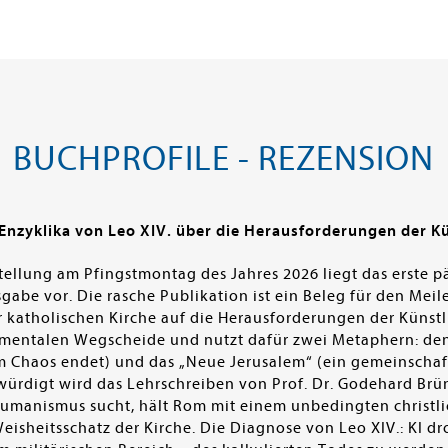
BUCHPROFILE - REZENSION
nzyklika von Leo XIV. über die Herausforderungen der Kün
ellung am Pfingstmontag des Jahres 2026 liegt das erste p
abe vor. Die rasche Publikation ist ein Beleg für den Meil
r katholischen Kirche auf die Herausforderungen der Künstli
amentalen Wegscheide und nutzt dafür zwei Metaphern: den
d im Chaos endet) und das „Neue Jerusalem“ (ein gemeinscha
würdigt wird das Lehrschreiben von Prof. Dr. Godehard Brün
shumanismus sucht, hält Rom mit einem unbedingten chris
eisheitsschatz der Kirche. Die Diagnose von Leo XIV.: KI d