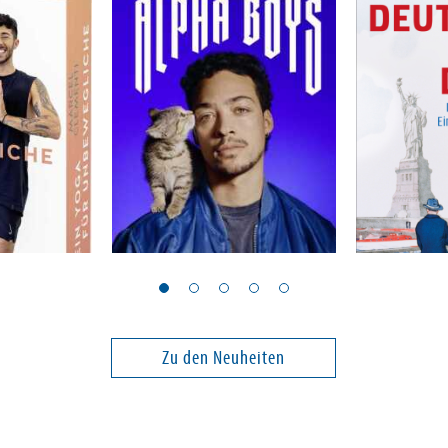
Mertz, Aurel
Alpha-Boys
Die Deuts
USA
Zu den Neuheiten
24,00 €
20,00 €
ei in DE
Versandkostenfrei in DE
Versandko
Warenkorb
Warenk