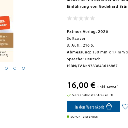
Einführung von Godehard Brün
Patmos Verlag, 2026
Softcover
3. Aufl., 216 S.
Abmessung:
130 mm x 17 mm 
Sprache:
Deutsch
ISBN/EAN:
9783843616867
16,00 €
(inkl. MwSt.)
Versandkostenfrei in DE
In den Warenkorb
SOFORT LIEFERBAR