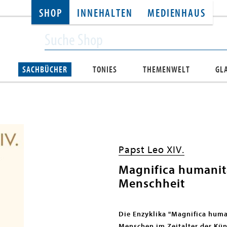
SHOP
INNEHALTEN
MEDIENHAUS
SACHBÜCHER
TONIES
THEMENWELT
GL
Papst Leo XIV.
Magnifica humanita
Menschheit
Die Enzyklika "Magnifica hum
Menschen im Zeitalter der Küns