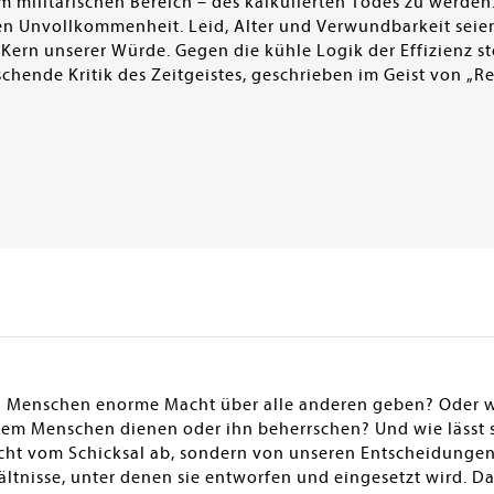
m militärischen Bereich – des kalkulierten Todes zu werden
en Unvollkommenheit. Leid, Alter und Verwundbarkeit seien
Kern unserer Würde. Gegen die kühle Logik der Effizienz ste
rischende Kritik des Zeitgeistes, geschrieben im Geist von 
n Menschen enorme Macht über alle anderen geben? Oder wi
dem Menschen dienen oder ihn beherrschen? Und wie lässt
icht vom Schicksal ab, sondern von unseren Entscheidungen.
ltnisse, unter denen sie entworfen und eingesetzt wird. Dam