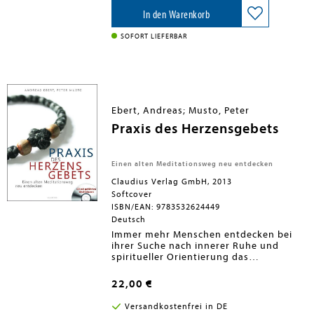
verborgene Gefühle wahrnehmen kann.
Der Franziskanerpater Rohr ermutigt,
In den Warenkorb
die Kontemplation immer mehr zur
Quelle unseres Lebens werden zu
SOFORT LIEFERBAR
lassen. Sie ist die Grundlage für ein
gesundes Selbstwertgefühl und für die
Fähigkeit zu echtem Mitgefühl.
Ebert, Andreas; Musto, Peter
Praxis des Herzensgebets
Einen alten Meditationsweg neu entdecken
Claudius Verlag GmbH, 2013
Softcover
ISBN/EAN: 9783532624449
Deutsch
Immer mehr Menschen entdecken bei
ihrer Suche nach innerer Ruhe und
spiritueller Orientierung das
Herzensgebet für sich - eine uralte,
christliche Form der Meditation. Dieses
22,00 €
Buch leitet Anfänger und Übende
Schritt für Schritt an - einfach, praktisch
Versandkostenfrei in DE
und mit anschaulichen Zeichnungen.