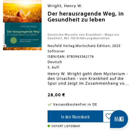
heutigen Weltbevölkerung glaubt, er sei
Wright, Henry W.
Mensch und Gott zugleich."Ein großes
Buch über Jesus Christus." Papst
Der herausragende Weg, in
Benedikt XVI.
Gesundheit zu leben
Geistliche Wurzeln von Krankheit - Wege zur
Ganzheit. Mit 150 Erfahrungsberichten
Neufeld Verlag;Wortschatz Edition, 2025
Softcover
ISBN/EAN: 9783943362176
Deutsch
5. Aufl.
Henry W. Wright geht dem Mysterium -
den Ursachen - von Krankheit auf die
Spur und zeigt im Zusammenhang von
Geist, Seele und Körper Prinzipien sowie
Wege zu ganzheitlicher Gesundheit auf.
28,00 €
Tausende Menschen haben dadurch
bereits nachhaltig Besserung erlebt,
Versandkostenfrei in DE
viele von ihnen waren lebensbedrohlich
krank oder galten als "unheilbar". Lesen
und entdecken Sie: - Warum gibt es
In den Warenkorb
Krankheit? - Geistliche Wurzeln von
Krankheit - Krankheitsprävention -
SOFORT LIEFERBAR
Blockaden für Heilung - Viele einzelne