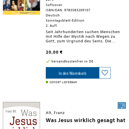
Softcover
ISBN/EAN: 9783583209107
Deutsch
Sonntagsblatt-Edition
2. Aufl.
Seit Jahrhunderten suchen Menschen
mit Hilfe der Mystik nach Wegen zu
Gott, zum Urgrund des Seins. Die
Mystiker - Der innere Weg zu Gott
beschreibt in 52 opulent bebilderten
20,00 €
Kapiteln das Leben und Wirken
christlicher Mystiker von Jesus bis Jörg
Versandkostenfrei in DE
Zink, mit Exkursen in die Mystik von
Orthodoxie, Judentum, Islam und
Buddhismus. Als spirituellen Impuls für
In den Warenkorb
den Alltag interpretieren prominente
Mystik-Experten wie Pater Anselm Grün
SOFORT LIEFERBAR
ausgewählte Originalzitate der
jeweiligen Mystiker - anschaulich,
lebensnah und ermutigend.
Alt, Franz
Was Jesus wirklich gesagt hat