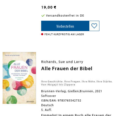
Verbundenheit mit dem Lebensquell,
unsere Liebe zum Leben und sein
19,00 €
wohlwollendes, mitfühlendesEmpfinden
in Segenswünsche fließen lassen, die wir
Versandkostenfrei in DE
einander mit auf den Weg geben.
Giannina Wedde hat in diesem Buch 100
zeitgemäße Segenstexte zu Themen
Vorbestellen
verfasst, die unseren Alltag bestimmen
und in denen wir uns Segen wünschen
FEHLT KURZFRISTIG AM LAGER
oder Segen zusprechen möchten.
Richards, Sue und Larry
Alle Frauen der Bibel
Ihre Geschichte. Ihre Fragen. Ihre Nöte. Ihre Stärke.
Von Abigajil bis Zippora
Brunnen-Verlag, Gießen;Brunnen, 2021
Softcover
ISBN/EAN: 9783765542732
Deutsch
5. Aufl.
Einmalig! In einem Buch alle Frauen der