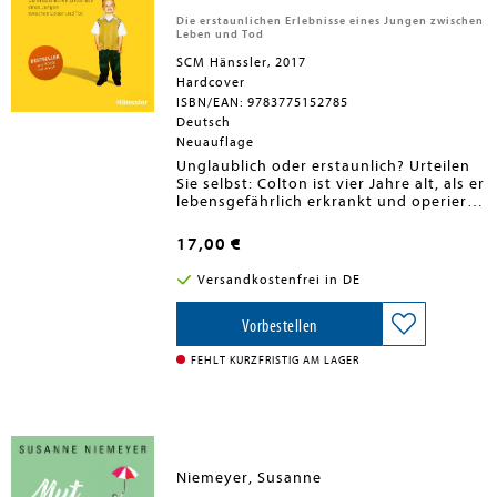
Die erstaunlichen Erlebnisse eines Jungen zwischen
Leben und Tod
SCM Hänssler, 2017
Hardcover
ISBN/EAN: 9783775152785
Deutsch
Neuauflage
Unglaublich oder erstaunlich? Urteilen
Sie selbst: Colton ist vier Jahre alt, als er
lebensgefährlich erkrankt und operiert
werden muss. Er überlebt um
Haaresbreite. Später erzählt er seinen
17,00 €
Eltern, dem Pastorenehepaar Todd und
Sonja Burpo, von erstaunlichen Dingen,
Versandkostenfrei in DE
die er während dieser Zeit zwischen
Leben und Tod gesehen hat. Er
berichtet von Tatsachen, die er gar
Vorbestellen
nicht wissen konnte. Coltons Fazit: "Den
Himmel gibt's echt!"
FEHLT KURZFRISTIG AM LAGER
Niemeyer, Susanne