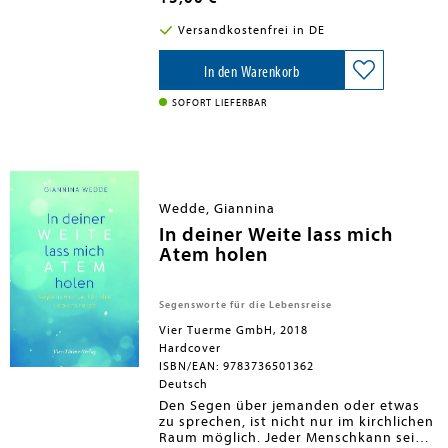
zeigen in diesem Buch, dass der
dieses Buch. Glücklicherweise
Dialog zwischen Quantenphysik
handelt es sich um ein Experiment
Versandkostenfrei in DE
und Religion nicht nur sinnvoll,
mit ungewissem Ausgang. Man kann
sondern auch fruchtbar sein kann.
also nichts falsch machen. Viel Spaß!
Verständlich und unterhaltsam
In den Warenkorb
beschreiben beide die Schnittstellen
und zeigen, dass Religion und
SOFORT LIEFERBAR
Wissenschaft oft nur zwei Seiten
einer Medaille sind. Dieses Buch
zeigt, dass beide - Physik und
Religion - den Menschen Wege zur
Lebensbewältigung und
verschiedene Zugänge zur
Wedde, Giannina
Erkenntnis der Wahrheit bieten
können.
In deiner Weite lass mich
Atem holen
Segensworte für die Lebensreise
Vier Tuerme GmbH, 2018
Hardcover
ISBN/EAN: 9783736501362
Deutsch
Den Segen über jemanden oder etwas
zu sprechen, ist nicht nur im kirchlichen
Raum möglich. Jeder Menschkann seine