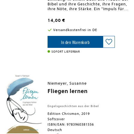
Bibel und ihre Geschichte, ihre Fragen,
ihre Nöte, ihre Stärke. Ein "Impuls für
heute" schlägt die Brücke zum Hier und
Jetzt. Es ist das Frauenbuch "für alle
14,00 €
Fälle": Lesebuch, Nachschlagewerk oder
einfach ein "schönes"" Geschenk.
Versandkostenfrei in DE
In den Warenkorb
SOFORT LIEFERBAR
Niemeyer, Susanne
Fliegen lernen
Engelsgeschichten aus der Bibel
Edition Chrismon, 2019
Softcover
ISBN/EAN: 9783960381556
Deutsch