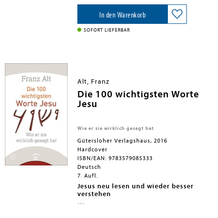
Ermutigende Ratschläge zu typischen
Schwierigkeiten, hilfreiche Tipps, wie
In den Warenkorb
sich das Herzensgebet in unseren Alltag
integrieren lässt, und die geführten
SOFORT LIEFERBAR
Meditationen und Anleitungen zu
Körperübungen auf CD machen dieses
Buch zu DEM Praxisbuch zum
Herzensgebet.
Alt, Franz
Die 100 wichtigsten Worte
Jesu
Wie er sie wirklich gesagt hat
Gütersloher Verlagshaus, 2016
Hardcover
ISBN/EAN: 9783579085333
Deutsch
7. Aufl.
Jesus neu lesen und wieder besser
verstehen
In kompakter Form und konzentriert
Das Ergebnis wirkt überraschend,
auf die wichtigsten Worte des Jesus von
mitunter irritierend, aber immer frisch -