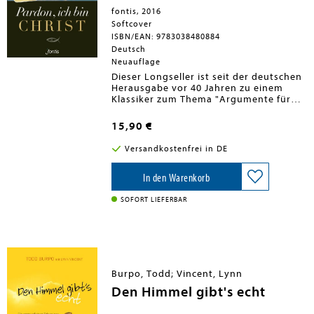
fontis, 2016
Softcover
ISBN/EAN: 9783038480884
Deutsch
Neuauflage
Dieser Longseller ist seit der deutschen
Herausgabe vor 40 Jahren zu einem
Klassiker zum Thema "Argumente für
den Glauben" geworden. Höchst logisch
und mit kraftvoller Bildhaftigkeit
15,90 €
begegnet der "Narnia"-Erfinder Lewis
dem Vorurteil, man müsse den Verstand
Versandkostenfrei in DE
über Bord werfen, um heute noch Christ
zu sein.
In den Warenkorb
SOFORT LIEFERBAR
Burpo, Todd; Vincent, Lynn
Den Himmel gibt's echt