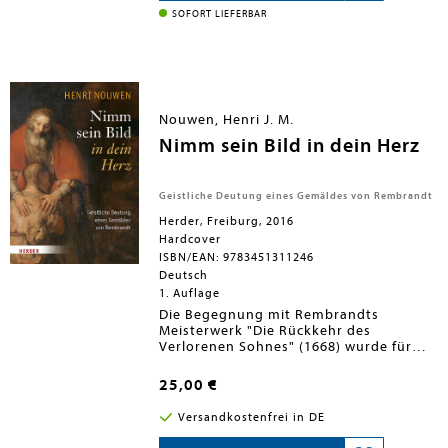
Besinnung sehnen.
SOFORT LIEFERBAR
Nouwen, Henri J. M.
Nimm sein Bild in dein Herz
Geistliche Deutung eines Gemäldes von Rembrandt
Herder, Freiburg, 2016
Hardcover
ISBN/EAN: 9783451311246
Deutsch
1. Auflage
Die Begegnung mit Rembrandts
Meisterwerk "Die Rückkehr des
Verlorenen Sohnes" (1668) wurde für
Henri Nouwen zu einer existenziellen
Erfahrung. Komposition und Details des
25,00 €
Gemäldes fesseln seine Aufmerksamkeit
über Jahre. Vor dem Hintergrund von
Versandkostenfrei in DE
Rembrandts Leben erschließt Henri
Nouwen in diesem Buch den geistlichen