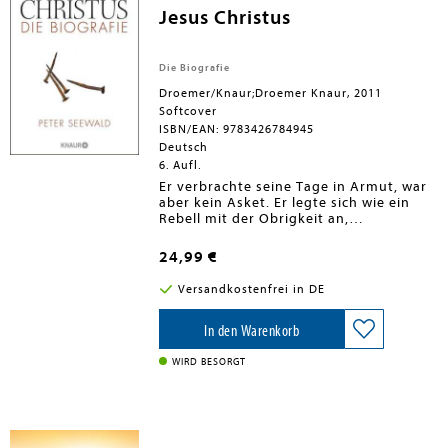
vorgetragen
Jesus Christus
Die Biografie
Droemer/Knaur;Droemer Knaur, 2011
Softcover
ISBN/EAN: 9783426784945
Deutsch
6. Aufl.
Er verbrachte seine Tage in Armut, war
aber kein Asket. Er legte sich wie ein
Rebell mit der Obrigkeit an,
beanspruchte aber selbst keine
weltliche Macht. Er besaß Wunderkräfte
24,99 €
und schien doch am Ende nicht einmal
in der Lage, der Folter zu entgehen.
Versandkostenfrei in DE
Was fasziniert die Menschen bis heute
an Jesus Christus? Mit dieser Frage
begibt sich Bestsellerautor Peter
In den Warenkorb
Seewald auf Spurensuche in Israel und
Palästina. Er spricht mit den Menschen
WIRD BESORGT
vor Ort, befragt die antiken Quellen,
prüft die biblischen Berichte auf ihren
Wahrheitsgehalt und erzählt eine
mitreißend moderne Geschichte über
jenen Mann, von dem ein Drittel der