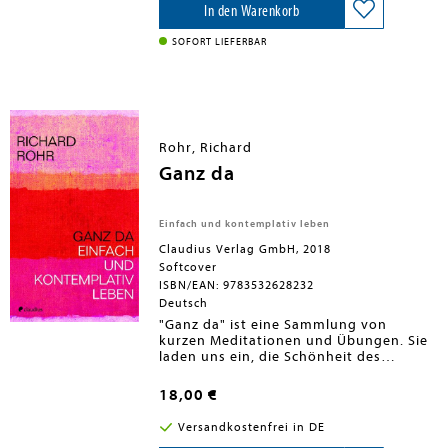
Reichtum dieses Gemäldes als einen
In den Warenkorb
Einführungsweg in den Prozess
spiritueller Reife.
SOFORT LIEFERBAR
Rohr, Richard
Ganz da
Einfach und kontemplativ leben
Claudius Verlag GmbH, 2018
Softcover
ISBN/EAN: 9783532628232
Deutsch
"Ganz da" ist eine Sammlung von
kurzen Meditationen und Übungen. Sie
laden uns ein, die Schönheit des
Augenblicks in seiner wunderbaren
Alltäglichkeit zu erfahren und darin zu
18,00 €
verweilen. Richard Rohr leitet dazu an,
die Räume unseres Herzens offen zu
Versandkostenfrei in DE
halten, damit der Verstand neue, bisher