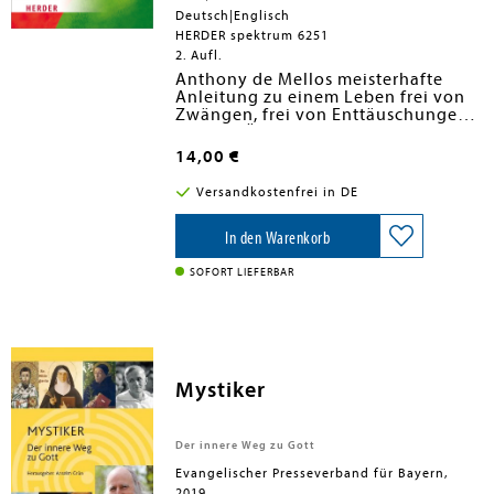
Deutsch|Englisch
HERDER spektrum 6251
2. Aufl.
Anthony de Mellos meisterhafte
Anleitung zu einem Leben frei von
Zwängen, frei von Enttäuschungen,
frei von Ängsten. Wer den Mut hat,
sich darauf einzulassen, wird es
14,00 €
erleben. Mit weisheitlichen
Geschichten aus der östlichen und
Versandkostenfrei in DE
westlichen Welt bringt er die
Kernthemen des Lebens und damit
Leserinnen und Leser auf den
In den Warenkorb
sprichwörtlich springenden Punkt.
SOFORT LIEFERBAR
Mystiker
Der innere Weg zu Gott
Evangelischer Presseverband für Bayern,
2019