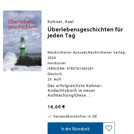
anzunehmen.
Kühner, Axel
Überlebensgeschichten für
jeden Tag
Neukirchener Aussaat;Neukirchener Verlag,
2024
Hardcover
ISBN/EAN: 9783761565261
Deutsch
25. Aufl.
Das erfolgreichste Kühner-
Andachtsbuch in neuer
Aufmachung!Diese
Überlebensgeschichten sind wie Gott
auch voller Liebe und Wahrheit
16,00 €
zugleich.Axel Kühner versteht es,
Geschichten mit Tiefgang und Humor zu
Versandkostenfrei in DE
erzählen, und gute Gedanken auf den
Punkt zu bringen. Ein wunderbares
Geschenk für Menschen, die sich in
In den Warenkorb
ihrem Alltag nach kurzen Momenten der