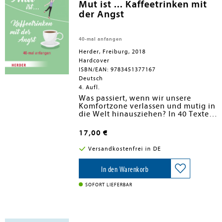
Mut ist ... Kaffeetrinken mit
der Angst
40-mal anfangen
Herder, Freiburg, 2018
Hardcover
ISBN/EAN: 9783451377167
Deutsch
4. Aufl.
Was passiert, wenn wir unsere
Komfortzone verlassen und mutig in
die Welt hinausziehen? In 40 Texten
von Wagnissen, Wundern,
Aufbrüchen und Neuanfängen
17,00 €
nimmt Susanne Niemeyer ihre Leser
mit auf diese Reise. Sie sucht als
Versandkostenfrei in DE
Begleiter Menschen, die "Trotzdem!"
sagen und neugierig auf die
Überraschungen des Alltags sind.
In den Warenkorb
Ihre Geschichten laden dazu ein,
Neues zu wagen, die eigene
SOFORT LIEFERBAR
Kreativität zu entdecken und sich
selbst darüber bewusst zu werden,
was glücklich macht und erfüllt. Das
Buch ist ein überraschender