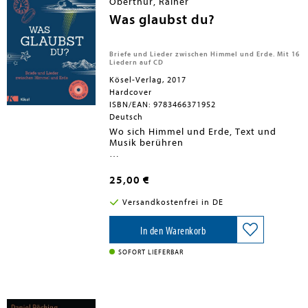
Oberthür, Rainer
persönlichen Glaubensfragen.
Was glaubst du?
Briefe und Lieder zwischen Himmel und Erde. Mit 16
Liedern auf CD
Kösel-Verlag, 2017
Hardcover
ISBN/EAN: 9783466371952
Deutsch
Wo sich Himmel und Erde, Text und
Musik berühren
In diesem wohlkomponierten Buch mit
der dazugehörigen CD kommen Briefe
25,00 €
und Lieder, Texte und Töne, Worte und
Klänge zusammen und begegnen sich:
Versandkostenfrei in DE
Rainer Oberthür schreibt persönliche
Antworten auf 20 erdachte, aber
authentisch formulierte Briefe von
In den Warenkorb
Kindern im Alter von 9-13 Jahren, die
die großen Fragen nach Menschsein in
SOFORT LIEFERBAR
der Welt, nach Religion und Glaube
berühren. Die 16 Lieder von Carolin No
eröffnen eigene Frage- und
Sinnhorizonte und spiegeln die Themen
der Briefe auf eigene Weise. Durch die