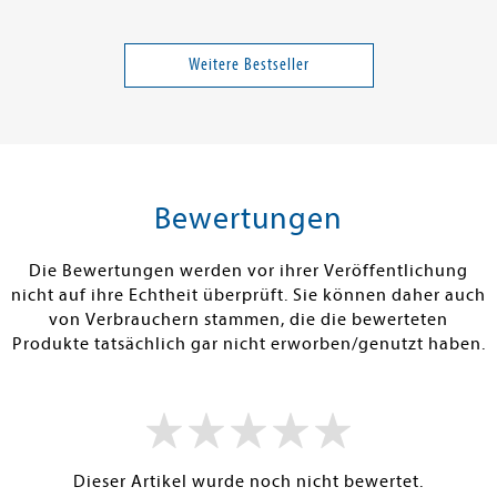
Baron, Christian
der Wortgewal
Sommer (FREI
1. FC Kaiserslautern
Haltet Euer S
ultimative Kni
Weitere Bestseller
modernen Pöb
Band 4
15,00 €
16,99 €
tenfrei in DE
Versandkostenfrei in DE
Versandkos
rb
Warenkorb
Warenko
Bewertungen
RBAR
SOFORT LIEFERBAR
SOFORT LIEFE
Die Bewertungen werden vor ihrer Veröffentlichung
nicht auf ihre Echtheit überprüft. Sie können daher auch
von Verbrauchern stammen, die die bewerteten
Produkte tatsächlich gar nicht erworben/genutzt haben.
Dieser Artikel wurde noch nicht bewertet.