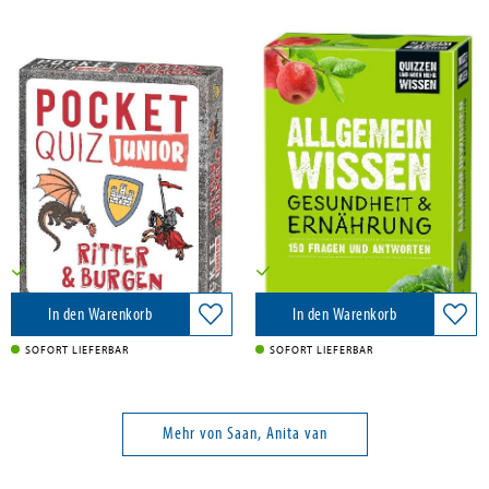
Saan, Anita van
Saan, Anita van
Pocket Quiz junior Ritter und
Allgemeinwissen Gesundheit &
Burgen
Ernährung
moses. Verlag GmbH, 2026
moses. Verlag GmbH, 2026
5,95 €
9,95 €
Versandkostenfrei in DE
Versandkostenfrei in DE
In den Warenkorb
In den Warenkorb
SOFORT LIEFERBAR
SOFORT LIEFERBAR
Mehr von Saan, Anita van