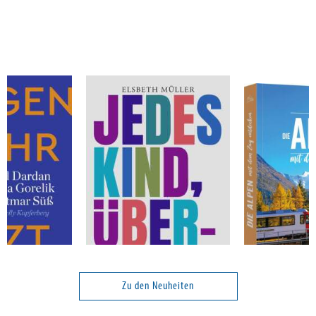
Dardan, Asal; Gorelik, Lena; Süß, Dietmar
Müller, Elsbeth
Inderst, Mark
Jetzt
Jedes Kind, überall
Die Alpen mit
entdecken
Zu den Neuheiten