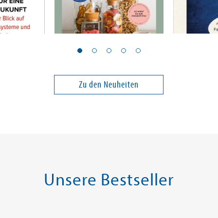
Gervais, Sylwia
Kazim, Hasn
Wild & fermentiert
Der Islam
Zu den Neuheiten
24,00 €
22,00 €
ei in DE
Versandkostenfrei in DE
Versandko
Warenkorb
Warenk
SOFORT LIEFERBAR
SOFORT LIE
Unsere Bestseller