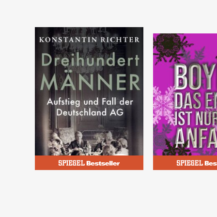
Richter, Konstantin
Boyle, T. C.
Dreihundert Männer
Das Ende ist nu
Anfang