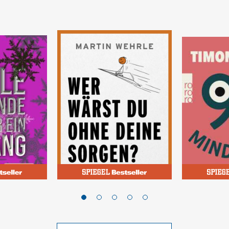
Wehrle, Martin
Krause, Tim
r ein
Wer wärst du ohne deine
99 Mind 
Sorgen?