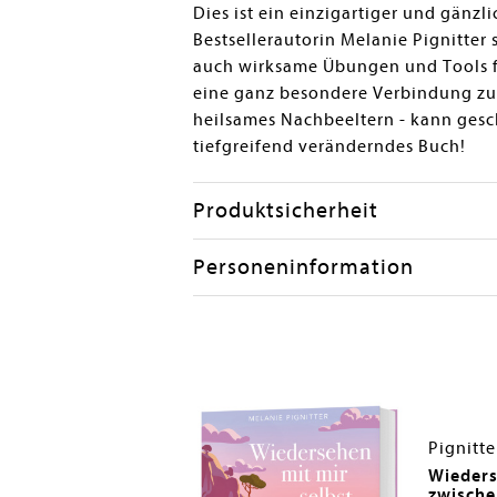
Dies ist ein einzigartiger und gänz
en submenu
Bestsellerautorin Melanie Pignitter 
auch wirksame Übungen und Tools fü
eine ganz besondere Verbindung zum 
heilsames Nachbeeltern - kann gesch
tiefgreifend veränderndes Buch!
Produktsicherheit
Personeninformation
ie
Pignitte
enk, dass es dich
Wieders
zwische