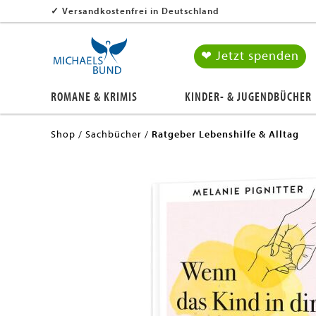
✓
Versandkostenfrei in Deutschland
❤ Jetzt spenden
ROMANE & KRIMIS
KINDER- & JUGENDBÜCHER
Shop
Sachbücher
Ratgeber Lebenshilfe & Alltag
en submenu
en submenu