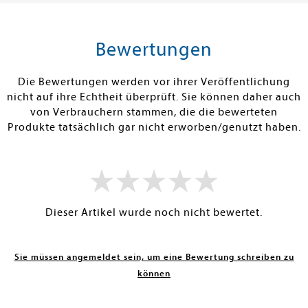
tenfrei in DE
Versandkostenfrei in DE
Versandkos
rb
Warenkorb
Warenko
Bewertungen
RBAR
SOFORT LIEFERBAR
SOFORT LIEFE
Die Bewertungen werden vor ihrer Veröffentlichung
nicht auf ihre Echtheit überprüft. Sie können daher auch
von Verbrauchern stammen, die die bewerteten
Produkte tatsächlich gar nicht erworben/genutzt haben.
Dieser Artikel wurde noch nicht bewertet.
Sie müssen angemeldet sein, um eine Bewertung schreiben zu
können