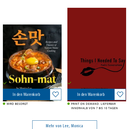
Lee, Monica
Panduro, Jørgen; Lee, Monica
Sohn-mat
Things I Needed To Say
Hardie Grant US, 2023
BoD - Books on Demand, 2020
32,00 €
12,50 €
Versandkostenfrei in DE
Versandkostenfrei in DE
In den Warenkorb
In den Warenkorb
WIRD BESORGT
PRINT ON DEMAND. LIEFERBAR
INNERHALB VON 7 BIS 10 TAGEN
Mehr von Lee, Monica