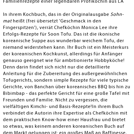
Familienrezepte einer legendären Profiköchin aus LA
gut zu lesen sind – berichten nicht nur vom Leben der
Autorin und ihrem Restaurant, es wird auch intensiv
In ihrem Kochbuch, das in der Originalausgabe
Sohn-
besprochen, wie man Vorratshaltung für koreanische
mat
heißt (frei übersetzt 'Geschmack in den
Gerichte betreiben sollte, also welche Zutaten man
Fingerspitzen'), verrät Chefköchin Monica Lee ihre
besser frisch einkauft und welche man auf Vorrat haben
Erfolgs-Rezepte für Soon Tofu. Das ist die ikonische
kann. Die Professionalität der Autorin als
koreanische Suppe aus wunderbar weichem Tofu, der
Restaurantköchin ist in jedem Rezept spürbar –
niemand widerstehen kann. Ihr Buch ist ein Meisterkurs
Anfängergerichte wird man hier selbst bei einfachen
der koreanischen Kochkunst, allerdings für Anfänger
Rezepten nicht finden, Vorkenntnisse sind also
genauso geeignet wie für ambitionierte Hobbyköche!
wünschenswert. – Alles in allem ein gutes Kochbuch der
Denn darin findet sich nicht nur die detaillierte
koreanischen Küche im Allgemeinen und bestimmter
Anleitung für die Zubereitung des außergewöhnlichen
Tofugerichte im Speziellen, größeren Beständen zu
Tofugerichts, sondern simple Rezepte für viele typische
empfehlen.
Gerichte, von Banchan über koreanisches BBQ bis hin zu
Bibimbap - das perfekte Gericht für eine große Tafel mit
Friedrich Röhrer-Ertl
Freunden und Familie. Nicht zu vergessen, die
vielfältigen Kimchi- und Basis-Rezepte!In ihrem Buch
verbindet die Autorin ihre Expertise als Chefköchin mit
dem praktischen Know-how einer Hausfrau und bietet
so etwas, was keinem anderen koreanischen Buch auf
dem Markt gelungen ist: ein großes Maß an Raffinesse,