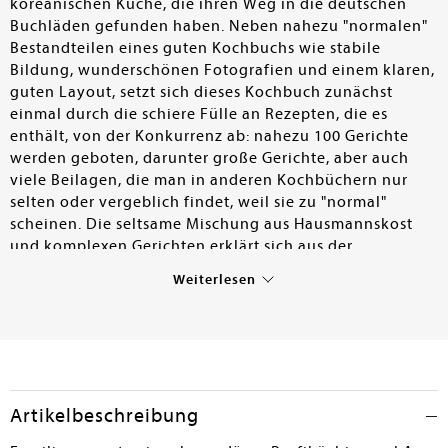
koreanischen Küche, die ihren Weg in die deutschen
Buchläden gefunden haben. Neben nahezu "normalen"
Bestandteilen eines guten Kochbuchs wie stabile
Bildung, wunderschönen Fotografien und einem klaren,
guten Layout, setzt sich dieses Kochbuch zunächst
einmal durch die schiere Fülle an Rezepten, die es
enthält, von der Konkurrenz ab: nahezu 100 Gerichte
werden geboten, darunter große Gerichte, aber auch
viele Beilagen, die man in anderen Kochbüchern nur
selten oder vergeblich findet, weil sie zu "normal"
scheinen. Die seltsame Mischung aus Hausmannskost
und komplexen Gerichten erklärt sich aus der
Entstehung des Buches. Die Autorin hatte mit ihrer
Weiterlesen
Familie seit 1986 in Los Angeles ein koreanisches
Restaurant betrieben, das sich auf die Zubereitung
bestimmter Eintöpfe mit Tofu spezialisiert hatte. Das
Kochbuch entstand nach der pandemiebedingten
Schließung des Restaurants 2020, es enthält sowohl
Gerichte von der Speisekarte des nun geschlossenen
Artikelbeschreibung
Restaurants als auch Familiengerichte, die entsprechend
einfacher ausfallen. Die Erzähltexte – die auch für sich