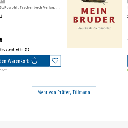
57
Rowohlt TB.;Rowohlt Taschenbuch Verlag, 2015
el
€
dkostenfrei in DE
 den Warenkorb
ORGT
Mehr von Prüfer, Tillmann