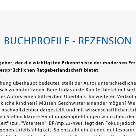
BUCHPROFILE - REZENSION
tgeber, der die wichtigsten Erkenntnisse der modernen E
dersprüchlichen Ratgeberlandschaft bietet.
hung überhaupt bedeutet, stellt der Autor unterschiedlich
ch zu hinterfragen. Bereits das erste Kapitel bietet mit se
 Autors einen hilfreichen Überblick. Im weiteren Verlauf 
lückliche Kindheit? Müssen Geschwister einander mögen? We
 nachvollziehbar dargestellt und mit wissenschaftlichen E
nen Stellen klarere Handlungsempfehlungen wünschen, der 
"Zeit" (zul. "Vatersein", BP/mp 23/498), legt den Fokus jedo
nen Urteilsfähigkeit. So entsteht ein kluger, gut lesbarer