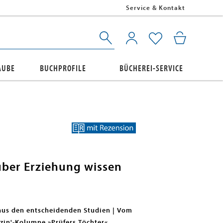
Service & Kontakt
AUBE
BUCHPROFILE
BÜCHEREI-SERVICE
 über Erziehung wissen
n aus den entscheidenden Studien | Vom
zin'-Kolumne »Prüfers Töchter«