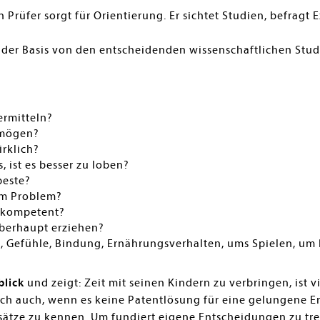
 Prüfer sorgt für Orientierung. Er sichtet Studien, befragt 
f der Basis von den entscheidenden wissenschaftlichen Stu
ermitteln?
 mögen?
irklich?
, ist es besser zu loben?
beste?
m Problem?
 kompetent?
überhaupt erziehen?
 Gefühle, Bindung, Ernährungsverhalten, ums Spielen, um 
blick
und zeigt: Zeit mit seinen Kindern zu verbringen, ist v
h auch, wenn es keine Patentlösung für eine gelungene Erz
ätze zu kennen. Um fundiert eigene Entscheidungen zu tre