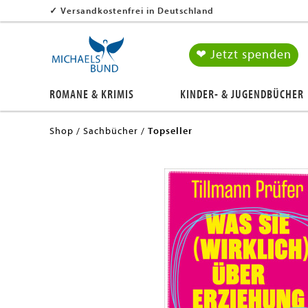
✓
Versandkostenfrei in Deutschland
❤ Jetzt spenden
ROMANE & KRIMIS
KINDER- & JUGENDBÜCHER
Shop
Sachbücher
Topseller
en submenu
en submenu