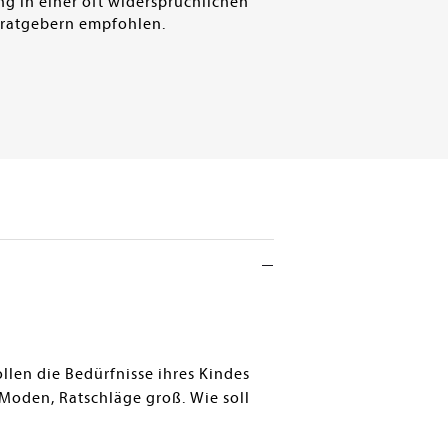
ung in einer oft widersprüchlichen
gsratgebern empfohlen.
ollen die Bedürfnisse ihres Kindes
 Moden, Ratschläge groß. Wie soll