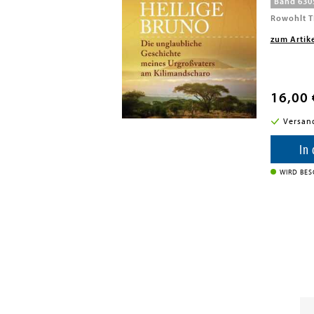
Band 630
zum Artik
16,00 
Versan
In
WIRD BES