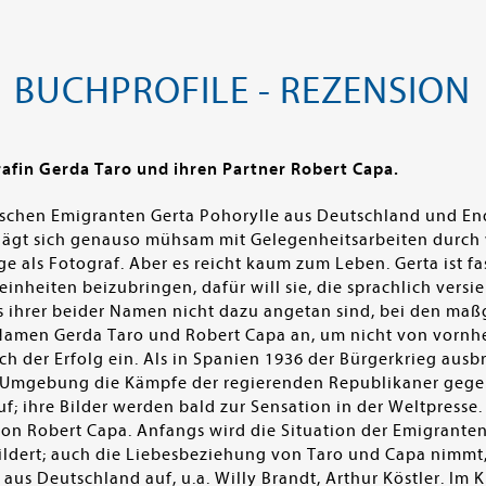
BUCHPROFILE - REZENSION
afin Gerda Taro und ihren Partner Robert Capa.
jüdischen Emigranten Gerta Pohorylle aus Deutschland und 
lägt sich genauso mühsam mit Gelegenheitsarbeiten durch w
äge als Fotograf. Aber es reicht kaum zum Leben. Gerta ist 
 Feinheiten beizubringen, dafür will sie, die sprachlich versi
ss ihrer beider Namen nicht dazu angetan sind, bei den ma
amen Gerda Taro und Robert Capa an, um nicht von vornher
sich der Erfolg ein. Als in Spanien 1936 der Bürgerkrieg aus
d Umgebung die Kämpfe der regierenden Republikaner gegen
auf; ihre Bilder werden bald zur Sensation in der Weltpresse
on Robert Capa. Anfangs wird die Situation der Emigranten
ldert; auch die Liebesbeziehung von Taro und Capa nimmt, 
aus Deutschland auf, u.a. Willy Brandt, Arthur Köstler. Im K