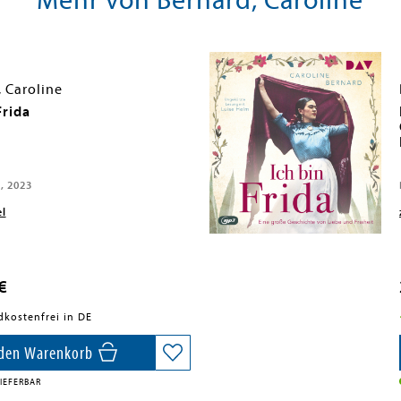
Mehr von Bernard, Caroline
 Caroline
Frida
, 2023
el
€
dkostenfrei in DE
 den Warenkorb
IEFERBAR