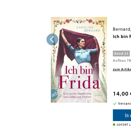
ne
Bernard,
und die Schönheit
Ich bin 
Band 23
Aufbau TB
zum Artik
14,00 
i in DE
Versan
enkorb
In
SOFORT L