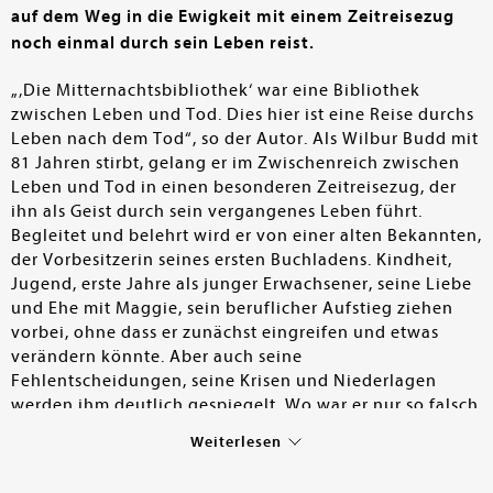
auf dem Weg in die Ewigkeit mit einem Zeitreisezug
noch einmal durch sein Leben reist.
„‚Die Mitternachtsbibliothek‘ war eine Bibliothek
zwischen Leben und Tod. Dies hier ist eine Reise durchs
Leben nach dem Tod“, so der Autor. Als Wilbur Budd mit
81 Jahren stirbt, gelang er im Zwischenreich zwischen
Leben und Tod in einen besonderen Zeitreisezug, der
ihn als Geist durch sein vergangenes Leben führt.
Begleitet und belehrt wird er von einer alten Bekannten,
der Vorbesitzerin seines ersten Buchladens. Kindheit,
Jugend, erste Jahre als junger Erwachsener, seine Liebe
und Ehe mit Maggie, sein beruflicher Aufstieg ziehen
vorbei, ohne dass er zunächst eingreifen und etwas
verändern könnte. Aber auch seine
Fehlentscheidungen, seine Krisen und Niederlagen
werden ihm deutlich gespiegelt. Wo war er nur so falsch
abgebogen, dass Maggie ihn verließ? Warum war die
Weiterlesen
Karriere/Geld mehr wert als die Familie und
Freundschaften? Wie konnte sich der gutmütige,