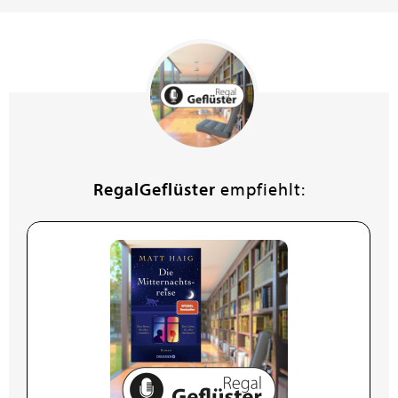
einfühlsame junge Mann so zu seinem Nachteil
entwickeln? Und was zählt wirklich im Leben? Die Gier
nach Geld und Anerkennung oder Zeit für seine
Liebsten und echte Anteilnahme? Eine weitere
Hommage an Geschichten und Literatur, die
Lebensbegleitung schenken können. Vermischt mit
gutgemeinten Ratschlägen und gängigen
Kalendersprüchen, präsentiert die Geschichte gute
Unterhaltung. Fans der Mitternachtsbibliothek (BP/mp
21/422) werden auch hier auf ihre Kosten kommen mit
RegalGeflüster
empfiehlt:
einer niederschwelligen philosophischen
Lebensbetrachtung, die auf den Wert von Familie und
Freundschaft abhebt. Gerne empfohlen.
Karin Steinfeld-Bartelt