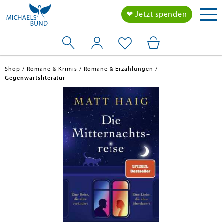
Tog
❤ Jetzt spenden
nav
Shop
Romane & Krimis
Romane & Erzählungen
Gegenwartsliteratur