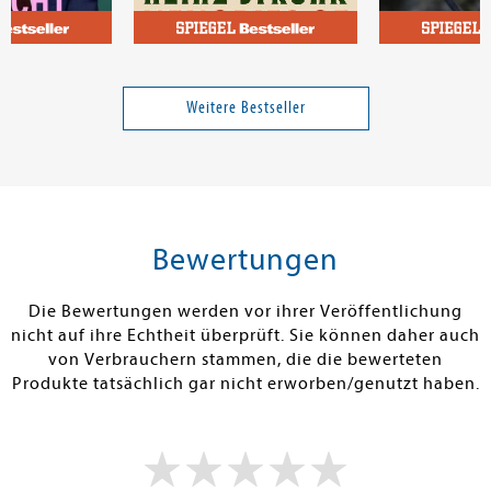
Jan
Strunk, Heinz
Schwarzer, Elk
llein
Memories of Heidelberg
Mord im Nack
Milieu
Weitere Bestseller
25,00 €
23,00 €
tenfrei in DE
Versandkostenfrei in DE
Versandkos
rb
Warenkorb
Warenko
Bewertungen
RBAR
SOFORT LIEFERBAR
SOFORT LIEFE
Die Bewertungen werden vor ihrer Veröffentlichung
nicht auf ihre Echtheit überprüft. Sie können daher auch
von Verbrauchern stammen, die die bewerteten
Produkte tatsächlich gar nicht erworben/genutzt haben.