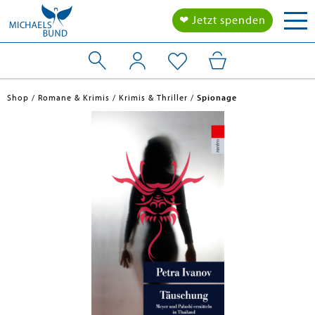
Tog
❤ Jetzt spenden
nav
Shop
Romane & Krimis
Krimis & Thriller
Spionage