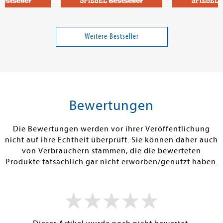
ian
Selber machen statt kaufen -
Bestatters Dia
Das Bilderbuch
Weitere Bestseller
25,00 €
19,95 €
tenfrei in DE
Versandkostenfrei in DE
Versandkos
rb
Warenkorb
Warenko
Bewertungen
RBAR
SOFORT LIEFERBAR
SOFORT LIEFE
Die Bewertungen werden vor ihrer Veröffentlichung
nicht auf ihre Echtheit überprüft. Sie können daher auch
von Verbrauchern stammen, die die bewerteten
Produkte tatsächlich gar nicht erworben/genutzt haben.