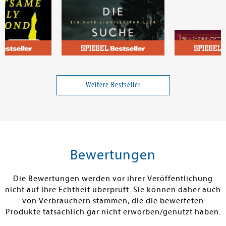
Link, Charlotte
der Wortgewal
y Diamond
Die Suche
Haltet Euer S
ultimative Kni
Weitere Bestseller
modernen Pöb
Band 2
16,00 €
13,00 €
tenfrei in DE
Versandkostenfrei in DE
Versandkos
rb
Warenkorb
Warenko
Bewertungen
RBAR
SOFORT LIEFERBAR
SOFORT LIEFE
Die Bewertungen werden vor ihrer Veröffentlichung
nicht auf ihre Echtheit überprüft. Sie können daher auch
von Verbrauchern stammen, die die bewerteten
Produkte tatsächlich gar nicht erworben/genutzt haben.