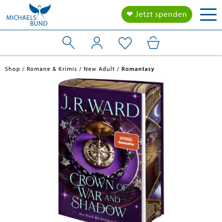
Tog
❤ Jetzt spenden
nav
Shop
Romane & Krimis
New Adult
Romantasy