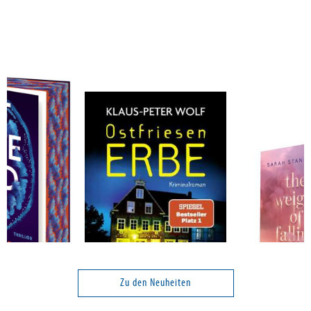
Wolf, Klaus-Peter
Stankewitz, S
d Yet
Ostfriesenerbe
The Weight of 
Love)
Zu den Neuheiten
Band 20
Band 1