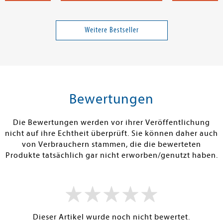
er
Link, Charlotte
McFadden, Fre
seine Erben
Die Suche
Sie kann dich
Weitere Bestseller
Band 2
Band 2
22,00 €
13,00 €
tenfrei in DE
Versandkostenfrei in DE
Versandkos
rb
Warenkorb
Warenko
Bewertungen
RBAR
SOFORT LIEFERBAR
SOFORT LIEFE
Die Bewertungen werden vor ihrer Veröffentlichung
nicht auf ihre Echtheit überprüft. Sie können daher auch
von Verbrauchern stammen, die die bewerteten
Produkte tatsächlich gar nicht erworben/genutzt haben.
Dieser Artikel wurde noch nicht bewertet.