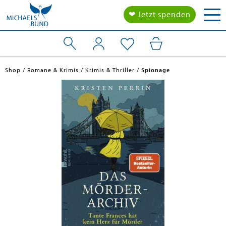
Tog
❤ Jetzt spenden
nav
Shop
Romane & Krimis
Krimis & Thriller
Spionage