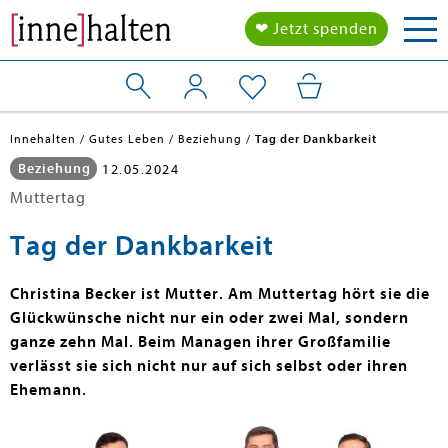
Tog
❤ Jetzt spenden
nav
Innehalten
Gutes Leben
Beziehung
Tag der Dankbarkeit
Beziehung
12.05.2024
Muttertag
Tag der Dankbarkeit
Christina Becker ist Mutter. Am Muttertag hört sie die
Glückwünsche nicht nur ein oder zwei Mal, sondern
ganze zehn Mal. Beim Managen ihrer Großfamilie
verlässt sie sich nicht nur auf sich selbst oder ihren
Ehemann.