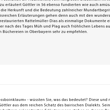
azu erläutert Göttler in 56 ebenso fundierten wie auch amü
 die Herkunft und die Bedeutung zahlreicher Mundartbegri
nisreichen Erläuterungen gehen denn auch mit den wunders
staurierten Rattelmüller-Dias als einmalige Dokumente e
ber nach des Tages Müh und Plag auch fröhlichen Lebens a
en Büchereien in Oberbayern sehr zu empfehlen.
ossboinklaum« - wüssten Sie, was das bedeutet? Diese und 
öttler aus dem reichen Schatz des bairischen Dialekts. Sei