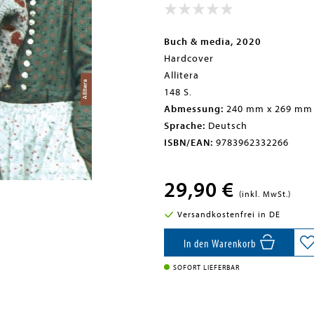
Buch & media, 2020
Hardcover
Allitera
148 S.
Abmessung:
240 mm x 269 mm
Sprache:
Deutsch
ISBN/EAN:
9783962332266
29,90 €
(inkl. MwSt.)
Versandkostenfrei in DE
In den Warenkorb
SOFORT LIEFERBAR