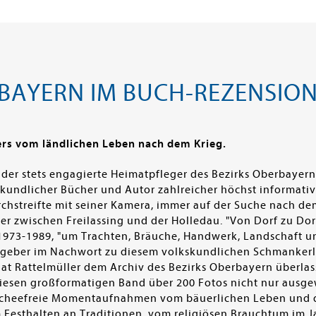
BAYERN IM BUCH-REZENSIO
rs vom ländlichen Leben nach dem Krieg.
, der stets engagierte Heimatpfleger des Bezirks Oberbayern
lkskundlicher Bücher und Autor zahlreicher höchst informat
chstreifte mit seiner Kamera, immer auf der Suche nach d
er zwischen Freilassing und der Holledau. "Von Dorf zu Dorf
 1973-1989, "um Trachten, Bräuche, Handwerk, Landschaft u
sgeber im Nachwort zu diesem volkskundlichen Schmankerl. 
hat Rattelmüller dem Archiv des Bezirks Oberbayern überlas
 diesen großformatigen Band über 200 Fotos nicht nur ausg
lischeefreie Momentaufnahmen vom bäuerlichen Leben und d
Festhalten an Traditionen, vom religiösen Brauchtum im J