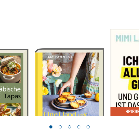
Pamment, Tilly
Lawrence, M
apas
Eine Handvoll
Ich habe a
Sonnenschein
und genau