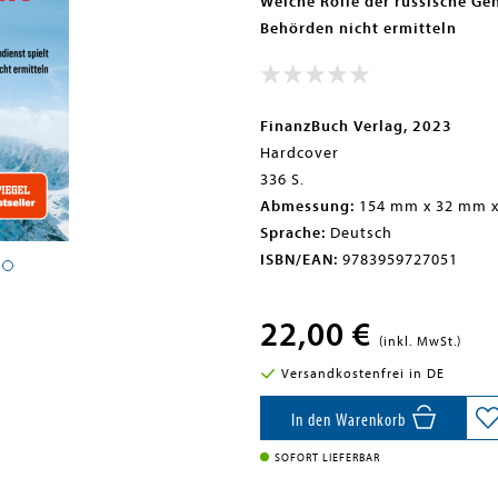
Welche Rolle der russische G
Behörden nicht ermitteln
FinanzBuch Verlag, 2023
Hardcover
336 S.
Abmessung:
154 mm x 32 mm 
Sprache:
Deutsch
ISBN/EAN:
9783959727051
22,00 €
(inkl. MwSt.)
Versandkostenfrei in DE
In den Warenkorb
SOFORT LIEFERBAR