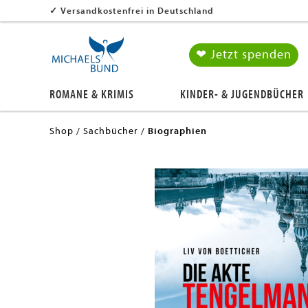
✓
Versandkostenfrei in Deutschland
❤ Jetzt spenden
ROMANE & KRIMIS
KINDER- & JUGENDBÜCHER
Shop
Sachbücher
Biographien
en submenu
en submenu