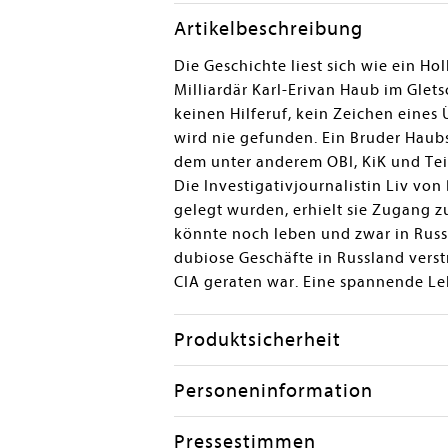
Artikelbeschreibung
en submenu
Die Geschichte liest sich wie ein Ho
Milliardär Karl-Erivan Haub im Glets
keinen Hilferuf, kein Zeichen eines
wird nie gefunden. Ein Bruder Haubs
dem unter anderem OBI, KiK und Te
Die Investigativjournalistin Liv vo
gelegt wurden, erhielt sie Zugang z
könnte noch leben und zwar in Russl
dubiose Geschäfte in Russland vers
CIA geraten war. Eine spannende Lek
Produktsicherheit
Personeninformation
Pressestimmen