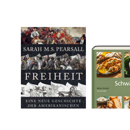
Pearsall, Sarah M.S.
Klutsch, Rainer
Freiheit
Schwäbische T