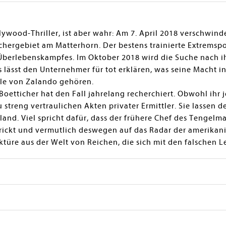
llywood-Thriller, ist aber wahr: Am 7. April 2018 verschwin
chergebiet am Matterhorn. Der bestens trainierte Extremspor
 Überlebenskampfes. Im Oktober 2018 wird die Suche nach ihm
 lässt den Unternehmer für tot erklären, was seine Macht i
ile von Zalando gehören.
n Boetticher hat den Fall jahrelang recherchiert. Obwohl ih
u streng vertraulichen Akten privater Ermittler. Sie lassen
and. Viel spricht dafür, dass der frühere Chef des Tengelm
trickt und vermutlich deswegen auf das Radar der amerikan
türe aus der Welt von Reichen, die sich mit den falschen 