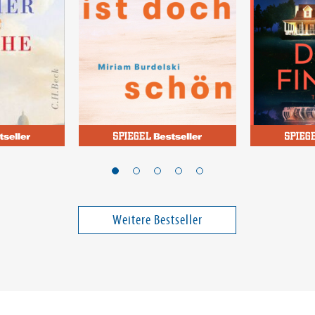
Burdelski, Miriam
McFadden, F
t Goethe
Ist doch schön hier
Sie wird d
Band 3
Weitere Bestseller
25,00 €
24,00 €
ei in DE
Versandkostenfrei in DE
Versandko
Warenkorb
Warenk
SOFORT LIEFERBAR
SOFORT LIE