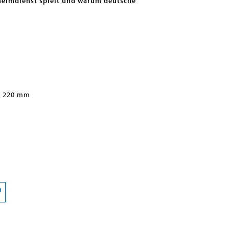
eheimdienst spielt und warum deutsche
x 220 mm