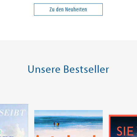
Problem
Zu den Neuheiten
28,00 €
28,00 €
ei in DE
Versandkostenfrei in DE
Versandko
Warenkorb
Warenk
SOFORT LIEFERBAR
SOFORT LIE
Unsere Bestseller