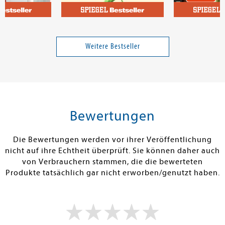
ica M.
Bregman, Rutger
Dusse, Karste
Summer
Im Grunde gut
Filmriss auf 
Weitere Bestseller
17,00 €
15,00 €
tenfrei in DE
Versandkostenfrei in DE
Versandkos
rb
Warenkorb
Warenko
Bewertungen
RBAR
SOFORT LIEFERBAR
SOFORT LIEFE
Die Bewertungen werden vor ihrer Veröffentlichung
nicht auf ihre Echtheit überprüft. Sie können daher auch
von Verbrauchern stammen, die die bewerteten
Produkte tatsächlich gar nicht erworben/genutzt haben.