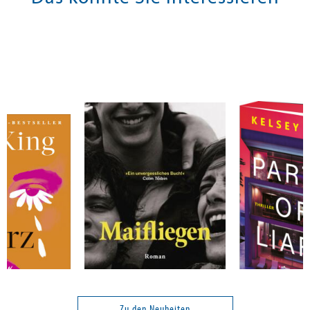
O'Hagan, Andrew
Cox, Kelsey
Maifliegen
Party of Liars
Zu den Neuheiten