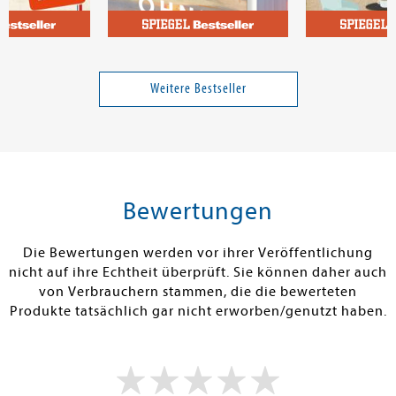
stopher
Astner, Lucy
Kawaguchi, T
Geschichte
Kein Sommer ohne August
Bevor der Kaff
Weitere Bestseller
Band 1
Band 1
14,99 €
16,00 €
tenfrei in DE
Versandkostenfrei in DE
Versandkos
rb
Warenkorb
Warenko
Bewertungen
RBAR
SOFORT LIEFERBAR
SOFORT LIEFE
Die Bewertungen werden vor ihrer Veröffentlichung
nicht auf ihre Echtheit überprüft. Sie können daher auch
von Verbrauchern stammen, die die bewerteten
Produkte tatsächlich gar nicht erworben/genutzt haben.