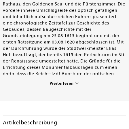
Rathaus, den Goldenen Saal und die Fürstenzimmer. Die
vordere innere Umschlagseite des optisch gefälligen
und inhaltlich aufschlussreichen Führers präsentiert
eine chronologische Zeittafel zur Geschichte des
Gebäudes, dessen Baugeschichte mit der
Grundsteinlegung am 25.08.1615 beginnt und mit der
ersten Ratssitzung am 03.08.1620 abgeschlossen ist. Mit
der Durchführung wurde der Stadtwerkmeister Elias
Holl beauftragt, der bereits 1615 den Perlachturm im Stil
der Renaissance umgestaltet hatte. Die Gründe für die
Errichtung dieses Monumentalbaus lagen zum einen
darin, dass die Reichsstadt Augsburg der optischen
Dominanz der Fugger ein kunstvolles Bauwerk
Weiterlesen
entgegensetzen wollte, zum anderen sollte die Stadt als
Standort für Reichstage erhalten bleiben, was jedoch
misslang. Auch in der Ausstattung zeigen sich zwei
Zielsetzungen: einerseits Hinweise auf die römische
Gründung (Bronzebüsten und Gemälde römischer
Kaiser), andererseits Würdigung der engen
Artikelbeschreibung
Verbundenheit mit den Habsburgern (z.B. Gemälde,