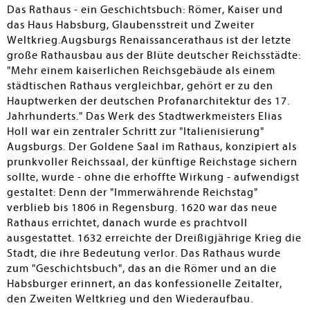
Reichsadler auf beiden Fassaden). Der totalen
Das Rathaus - ein Geschichtsbuch: Römer, Kaiser und
Zerstörung im 2. Weltkrieg folgte die jahrzehntelange,
das Haus Habsburg, Glaubensstreit und Zweiter
teils umstrittene Restaurierung (1946/50-1996) nach
Weltkrieg.Augsburgs Renaissancerathaus ist der letzte
historischem Vorbild. Nach diesen Informationen
große Rathausbau aus der Blüte deutscher Reichsstädte:
erläutert Kluger detailliert - beides mit Fotos unterlegt -
"Mehr einem kaiserlichen Reichsgebäude als einem
die durch klare, symmetrische Gliederung bestechenden
städtischen Rathaus vergleichbar, gehört er zu den
Fassaden, des weiteren die einzelnen Stockwerke (u.a.
Hauptwerken der deutschen Profanarchitektur des 17.
Büsten römischer Kaiser, Gedenkstätten für Augsburger
Jahrhunderts." Das Werk des Stadtwerkmeisters Elias
Kriegsgefallene und Holocaust-Opfer) und das
Holl war ein zentraler Schritt zur "Italienisierung"
reichhaltige Bildprogramm des Goldenen Saals sowie
Augsburgs. Der Goldene Saal im Rathaus, konzipiert als
die Ausstattung der Fürstenzimmer. - Für einen
prunkvoller Reichssaal, der künftige Reichstage sichern
intensiven Besuch bzw. dessen Vorbereitung
sollte, wurde - ohne die erhoffte Wirkung - aufwendigst
unverzichtbar!
gestaltet: Denn der "Immerwährende Reichstag"
verblieb bis 1806 in Regensburg. 1620 war das neue
Inge Hagen
Rathaus errichtet, danach wurde es prachtvoll
ausgestattet. 1632 erreichte der Dreißigjährige Krieg die
Stadt, die ihre Bedeutung verlor. Das Rathaus wurde
zum "Geschichtsbuch", das an die Römer und an die
Habsburger erinnert, an das konfessionelle Zeitalter,
den Zweiten Weltkrieg und den Wiederaufbau.