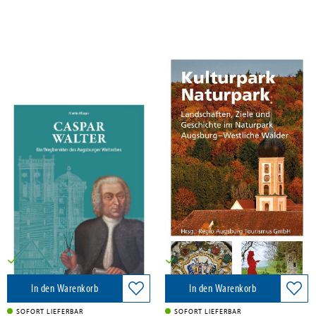
Kluger, Martin
Kluger, Martin
Caspar Walter. Ein Wegbereiter
Kulturpark Naturpark
des Augsburger UNESCO-
Welterbes
context verlag Augsburg, 2026
context verlag Augsburg, 2024
28,00 €
12,00 €
Versandkostenfrei in DE
Versandkostenfrei in DE
In den Warenkorb
In den Warenkorb
SOFORT LIEFERBAR
SOFORT LIEFERBAR