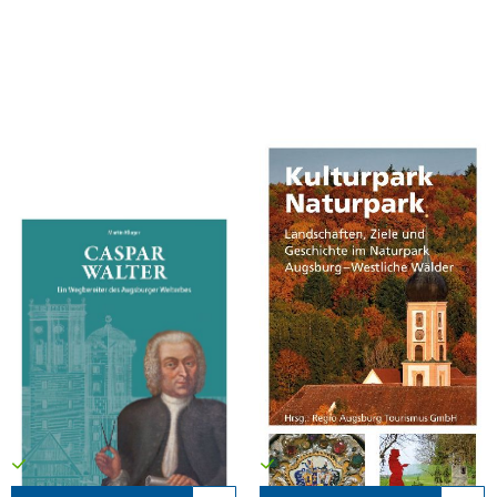
Kluger, Martin
Kluger, Martin
Caspar Walter. Ein Wegbereiter
Kulturpark Naturpark
des Augsburger UNESCO-
Welterbes
context verlag Augsburg, 2026
context verlag Augsburg, 2024
28,00 €
12,00 €
Versandkostenfrei in DE
Versandkostenfrei in DE