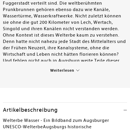
Fuggerstadt verteilt sind. Die weltberühmten
Prunkbrunnen gehören ebenso dazu wie Kanäle,
Wassertürme, Wasserkraftwerke. Nicht zuletzt können
sie ohne die gut 200 Kilometer von Lech, Wertach,
Singold und ihren Kanälen nicht verstanden werden.
Ohne Kontext ist dieses Welterbe kaum zu verstehen.
Denn hatte nicht nahezu jede Stadt des Mittelalters und
der Frühen Neuzeit, ihre Kanalsysteme, ohne die
Wirtschaft und Leben nicht hätten florieren können?
Und fehlen nicht auch in Augsburg weite Teile dieser
damaligen Nutzung? Denn Wasserräder, Hammerwerke
Weiterlesen
etc. sind vielleicht noch in Modellen und
Rekonstruktionen, aber nicht mehr im Original
vorhanden. - Martin Kluger, der schon an der
Bewerbung um den Welterbe-Status tatkräftig
mitgearbeitet hat, legt mit diesem Bildband eine klar
geschriebene, gut verständliche und bebilderte
Artikelbeschreibung
Einführung in das Augsburger Welterbe vor. Klug bettet
er die 22 Orte des Welterbes in den Kontext der
Welterbe Wasser - Ein Bildband zum Augsburger
Augsburger Stadtgeschichte ein, erläutert, was erhalten
UNESCO-WelterbeAugsburgs historische