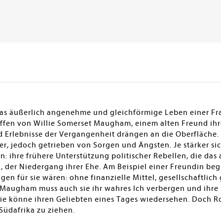
das äußerlich angenehme und gleichförmige Leben einer Fra
reffen von Willie Somerset Maugham, einem alten Freund ih
d Erlebnisse der Vergangenheit drängen an die Oberfläche
ler, jedoch getrieben von Sorgen und Ängsten. Je stärker si
: ihre frühere Unterstützung politischer Rebellen, die das
 der Niedergang ihrer Ehe. Am Beispiel einer Freundin begre
gen für sie wären: ohne finanzielle Mittel, gesellschaftlich
Maugham muss auch sie ihr wahres Ich verbergen und ihre u
sie könne ihren Geliebten eines Tages wiedersehen. Doch Ro
Südafrika zu ziehen.