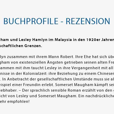
BUCHPROFILE - REZENSION
am und Lesley Hamlyn im Malaysia in den 1920er Jahren 
lschaftlichen Grenzen.
yn zusammen mit ihrem Mann Robert. Ihre Ehe hat sich über
gham von existenziellen Ängsten getrieben seinen alten Fr
ammen mit ihm taucht Lesley in ihre Vergangenheit mit all 
ebnisse in der Kolonialzeit: ihre Beziehung zu einem Chinese
. In Anbetracht der gesellschaftlichen Umstände muss sie al
ispiel einer Freundin erlebt. Somerset Maugham kämpft seine
ebhaber. – Der sprachlich sensible Roman erzählt von den 
icht von Lesley und Somerset Maugham. Ein nachdrückliches
Sehr empfohlen!