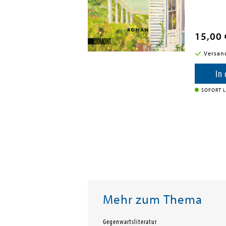
15,00 
i in DE
Versan
enkorb
In
SOFORT L
Mehr zum Thema
Gegenwartsliteratur