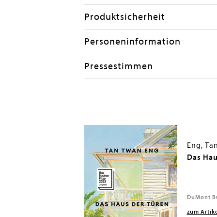
Produktsicherheit
Personeninformation
Pressestimmen
Eng, Ta
Das Hau
., 2022
DuMont Bu
zum Artik