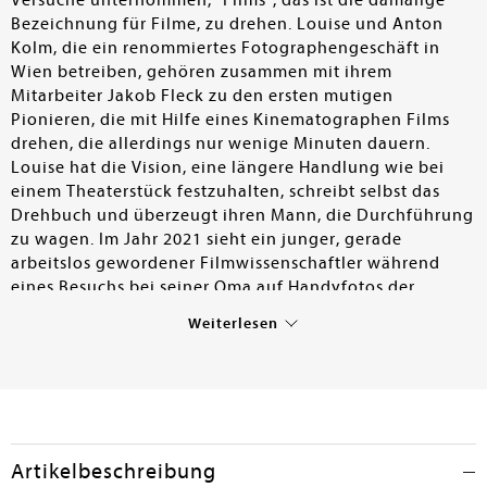
Versuche unternommen, "Films", das ist die damalige
Bezeichnung für Filme, zu drehen. Louise und Anton
Kolm, die ein renommiertes Fotographengeschäft in
Wien betreiben, gehören zusammen mit ihrem
Mitarbeiter Jakob Fleck zu den ersten mutigen
Pionieren, die mit Hilfe eines Kinematographen Films
drehen, die allerdings nur wenige Minuten dauern.
Louise hat die Vision, eine längere Handlung wie bei
einem Theaterstück festzuhalten, schreibt selbst das
Drehbuch und überzeugt ihren Mann, die Durchführung
zu wagen. Im Jahr 2021 sieht ein junger, gerade
arbeitslos gewordener Filmwissenschaftler während
eines Besuchs bei seiner Oma auf Handyfotos der
ukrainischen Pflegerin Katalina mehrere alte Filmrollen
Weiterlesen
mit Titeln der Films des Ehepaars Kolm. Um die Filme zu
retten, begleitet er sie in ihre Heimat. Dort wird er in
kriminelle Machenschaften hineingezogen und mit
steigender Spannung wird ein erfolgreicher Ausgang
des Vorhabens immer fraglicher. Die Handlung des
Romans springt nach kurzen Kapiteln in den jeweils
Artikelbeschreibung
anderen zeitlichen Handlungsstrang. Interessant ist es,