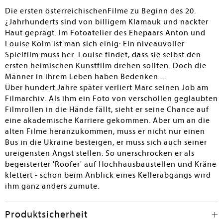
den Beginn der Geschichte der österreichischen
Die ersten österreichischenFilme zu Beginn des 20.
Filmindustrie kennenzulernen, am Beispiel des Ehepaars
¿Jahrhunderts sind von billigem Klamauk und nackter
Kolm. Trotz all der Anfangsschwierigkeiten lässt sich vor
Haut geprägt. Im Fotoatelier des Ehepaars Anton und
allem Louise Kolm nicht davon abhalten, mit dem
Louise Kolm ist man sich einig: Ein niveauvoller
Filmen weiterzumachen. Dass sich ein Jahrhundert
Spielfilm muss her. Louise findet, dass sie selbst den
später ein Filmwissenschaftler allen Gefahren aussetzt,
ersten heimischen Kunstfilm drehen sollten. Doch die
um diese "Films" für die Nachwelt zu retten, rundet die
Männer in ihrem Leben haben Bedenken ...
Handlung wunderbar ab. Fein herausgearbeitet ist die
Über hundert Jahre später verliert Marc seinen Job am
Person des Filmwissenschaftlers, der wegen seiner
Filmarchiv. Als ihm ein Foto von verschollen geglaubten
Lebensrealität niedergeschlagen, doch trotz allem
Filmrollen in die Hände fällt, sieht er seine Chance auf
vorsichtig hoffnungsvoll der Zukunft entgegenblickt.
eine akademische Karriere gekommen. Aber um an die
Empfehlenswert!
alten Filme heranzukommen, muss er nicht nur einen
Bus in die Ukraine besteigen, er muss sich auch seiner
Gabriele Berberich
ureigensten Angst stellen: So unerschrocken er als
begeisterter 'Roofer' auf Hochhausbaustellen und Kräne
klettert - schon beim Anblick eines Kellerabgangs wird
ihm ganz anders zumute.
Produktsicherheit