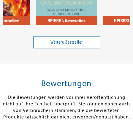
 Oshiro, Mark
Schwarzlmüller, Claudia
Mugford, Sim
- Das Gericht
Die Kinderdolmetscherin
Fußball-Stars 
Yamal. Vom Fu
Weitere Bestseller
zum Megastar
18,00 €
19,00 €
tenfrei in DE
Versandkostenfrei in DE
Versandkos
rb
Warenkorb
Vorbestel
Bewertungen
RBAR
SOFORT LIEFERBAR
FEHLT KURZFR
Die Bewertungen werden vor ihrer Veröffentlichung
nicht auf ihre Echtheit überprüft. Sie können daher auch
von Verbrauchern stammen, die die bewerteten
Produkte tatsächlich gar nicht erworben/genutzt haben.