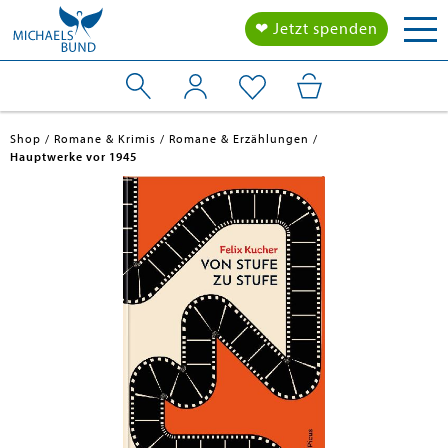
Tog
❤ Jetzt spenden
nav
Shop
Romane & Krimis
Romane & Erzählungen
Hauptwerke vor 1945