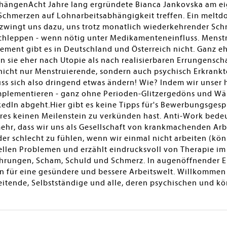
ängenAcht Jahre lang ergründete Bianca Jankovska am eig
Schmerzen auf Lohnarbeitsabhängigkeit treffen. Ein melt
 zwingt uns dazu, uns trotz monatlich wiederkehrender Sc
hleppen - wenn nötig unter Medikamenteneinfluss. Menstr
ement gibt es in Deutschland und Österreich nicht. Ganz ehr
en sie eher nach Utopie als nach realisierbaren Errungensch
icht nur Menstruierende, sondern auch psychisch Erkrankte
s sich also dringend etwas ändern! Wie? Indem wir unser 
plementieren - ganz ohne Perioden-Glitzergedöns und Wär
edIn abgeht.Hier gibt es keine Tipps für's Bewerbungsgesp
es keinen Meilenstein zu verkünden hast. Anti-Work bedeut
l mehr, dass wir uns als Gesellschaft von krankmachenden A
er schlecht zu fühlen, wenn wir einmal nicht arbeiten (kö
ellen Problemen und erzählt eindrucksvoll von Therapie i
hrungen, Scham, Schuld und Schmerz. In augenöffnender Ei
 für eine gesündere und bessere Arbeitswelt. Willkommen 
itende, Selbstständige und alle, deren psychischen und kö