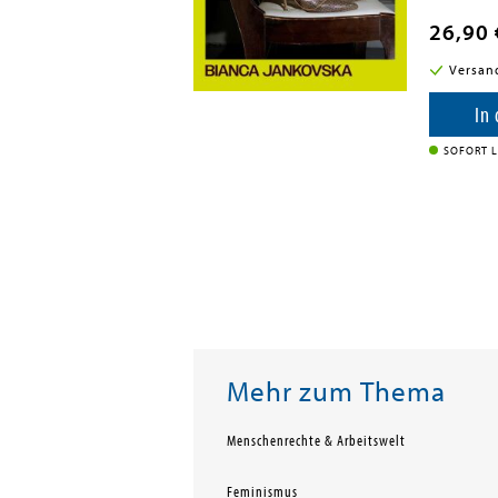
26,90 
i in DE
Versan
enkorb
In
SOFORT L
Mehr zum Thema
Menschenrechte & Arbeitswelt
Feminismus