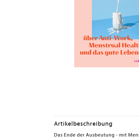
en submenu
Artikelbeschreibung
Das Ende der Ausbeutung - mit Menst