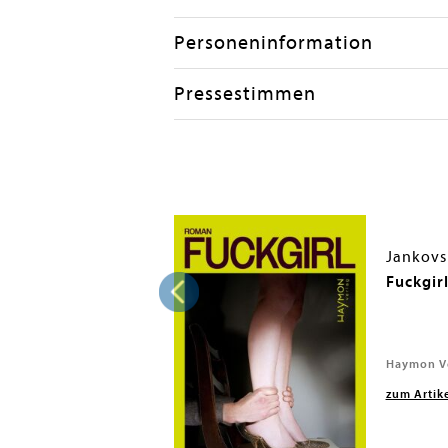
Personeninformation
Pressestimmen
a; Feller, Julia
Jankovs
we are done
Fuckgir
and, 2020
Haymon Ve
zum Artik