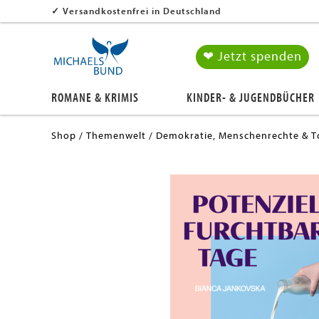
✓
Versandkostenfrei in Deutschland
❤ Jetzt spenden
ROMANE & KRIMIS
KINDER- & JUGENDBÜCHER
Shop
Themenwelt
Demokratie, Menschenrechte & T
en submenu
en submenu