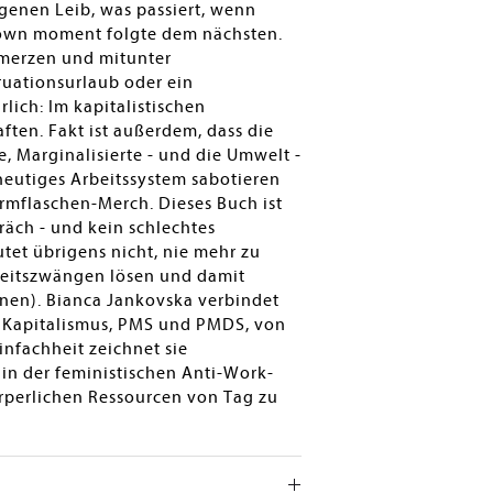
enen Leib, was passiert, wenn
down moment folgte dem nächsten.
hmerzen und mitunter
uationsurlaub oder ein
lich: Im kapitalistischen
aften. Fakt ist außerdem, dass die
, Marginalisierte - und die Umwelt -
heutiges Arbeitssystem sabotieren
mflaschen-Merch. Dieses Buch ist
räch - und kein schlechtes
et übrigens nicht, nie mehr zu
rbeitszwängen lösen und damit
nnen). Bianca Jankovska verbindet
m Kapitalismus, PMS und PMDS, von
nfachheit zeichnet sie
in der feministischen Anti-Work-
rperlichen Ressourcen von Tag zu