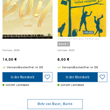
Muser, Martin
Muser, Martin
LEIMBOY
Kannawoniwasein 1:
Kannawoniwasein! Manchmal
muss man einfach verduften
Band 1
Carlsen, 2026
Carlsen, 2025
14,00 €
8,00 €
Versandkostenfrei in DE
Versandkostenfrei in DE
In den Warenkorb
In den Warenkorb
SOFORT LIEFERBAR
SOFORT LIEFERBAR
Mehr von Muser, Martin