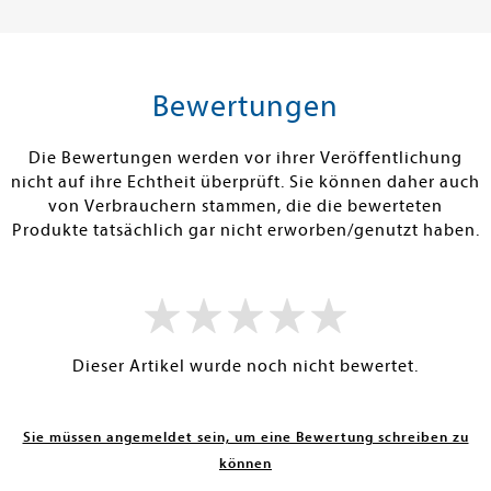
12,95 €
16,00 €
tenfrei in DE
Versandkostenfrei in DE
Versandkos
rb
Warenkorb
Warenko
Bewertungen
RBAR
SOFORT LIEFERBAR
SOFORT LIEFE
Die Bewertungen werden vor ihrer Veröffentlichung
nicht auf ihre Echtheit überprüft. Sie können daher auch
von Verbrauchern stammen, die die bewerteten
Produkte tatsächlich gar nicht erworben/genutzt haben.
Dieser Artikel wurde noch nicht bewertet.
Sie müssen angemeldet sein, um eine Bewertung schreiben zu
können