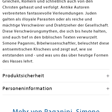
Griechen, Römern und schließlich auch von den
geht, kann diese kurze, auf den Punkt gebrachte
Christen gehasst und verfolgt. Antike Autoren
Abhandlung dennoch einen Reflektionsprozess bei
verbreiteten fantasievolle Verleumdungen: Juden
Leser:innen in Gang setzen und ist bei der
galten als illoyale Parasiten oder als reiche und
Auseinandersetzung mit dem aktuellen Antisemitismus
mächtige Verschwörer und Drahtzieher der Gesellschaft.
ein guter Grundstein für weiterführende Recherchen.
Obwohl Bewusstseinsbildung zum Antisemitismus nun
Diese Verschwörungsmythen, die sich bis heute halten,
wirklich Not tut, ist dieses Buch aufgrund von Sprache
sind auch tief in den biblischen Texten verwurzelt.
und Argumentation eher für theologisch versiertere
Simone Paganini, Bibelwissenschaftler, beleuchtet diese
Leser:innen und größere Bestände geeignet.
antisemitischen Klischees und zeigt auf, wie sie
entstanden sind - und was uns das über heutige Formen
Sebastian Heuft
des Hasses lehrt.
Produktsicherheit
Personeninformation
Mehr von Paganini, Simone