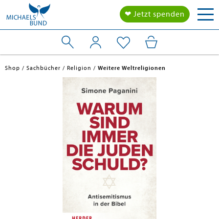
Tog
❤ Jetzt spenden
nav
Shop
Sachbücher
Religion
Weitere Weltreligionen