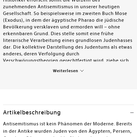
Historiker erforscht somit die Wurzeln des
zunehmenden Antisemitismus in unserer heutigen
Gesellschaft. So beispielsweise im zweiten Buch Mose
(Exodus), in dem der ägyptische Pharao die jüdische
Bevölkerung versklaven und ermorden will – ohne
erkennbaren Grund. Dies stelle somit eine frühe
literarische Verarbeitung eines grundlosen Judenhasses
dar. Die kollektive Darstellung des Judentums als etwas
anderes, deren Verfolgung durch
Verschwörungstheorien gerechtfertigt wird, ziehe sich
von der Antike bis heute. Dabei möchte der Professor
Weiterlesen
für biblische Theologie an der RWTH Aachen keine
Antwort auf den aktuell anwachsenden Antisemitismus
vor dem Hintergrund des Krieges in Israel geben,
sondern dessen Ursprünge klar benennen. Biblischer
Antisemitismus, so Pagagnini, sei in der Vergangenheit
oft beschönigend als Antijudaismus, also religiös
Artikelbeschreibung
bedingter Antisemitismus beschrieben worden. Dies sei
aber falsch, da es nicht immer um den Konflikt zwischen
Antisemitismus ist kein Phänomen der Moderne. Bereits
Religionen gegangen sei. Auch wenn es dezidiert nicht
in der Antike wurden Juden von den Ägyptern, Persern,
um die moderne Form des Judenhasses in dem Buch