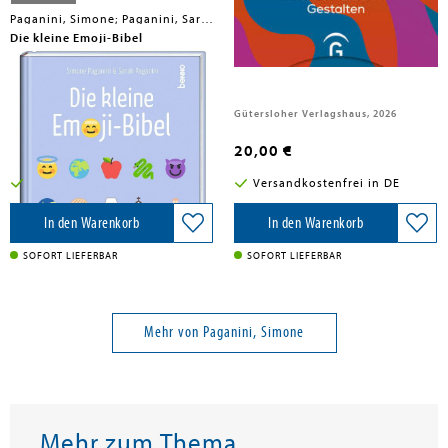
Paganini, Simone; Paganini, Sarah
Paganini, Simone; Paganini, Claudia
Die kleine Emoji-Bibel
Zwischen Wahn und Weisheit
St. Benno Verlag GmbH, 2026
Gütersloher Verlagshaus, 2026
12,00 €
20,00 €
Versandkostenfrei in DE
Versandkostenfrei in DE
In den Warenkorb
In den Warenkorb
SOFORT LIEFERBAR
SOFORT LIEFERBAR
Mehr von Paganini, Simone
Mehr zum Thema