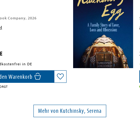
Book Company, 2026
el
€
dkostenfrei in DE
 den Warenkorb
ORGT
Mehr von Kutchinsky, Serena