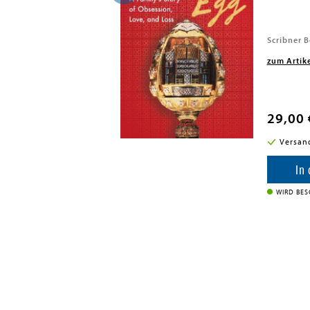
, 2026
Scribner 
zum Artik
29,00 
i in DE
Versan
enkorb
In
WIRD BES