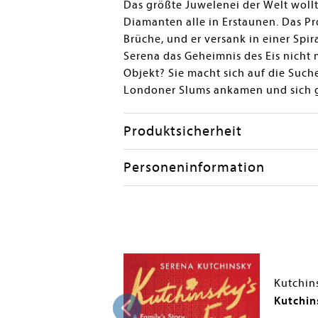
Das größte Juwelenei der Welt wollte
Diamanten alle in Erstaunen. Das Pro
Brüche, und er versank in einer Spi
Serena das Geheimnis des Eis nicht m
Objekt? Sie macht sich auf die Such
Londoner Slums ankamen und sich gan
Produktsicherheit
Personeninformation
ena
Kutchin
g
Kutchin