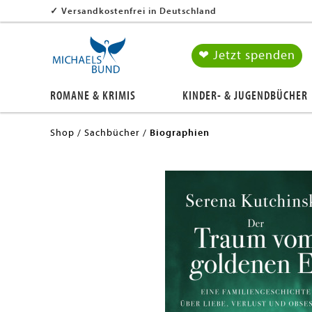
✓
Versandkostenfrei in Deutschland
❤ Jetzt spenden
ROMANE & KRIMIS
KINDER- & JUGENDBÜCHER
Shop
Sachbücher
Biographien
en submenu
en submenu