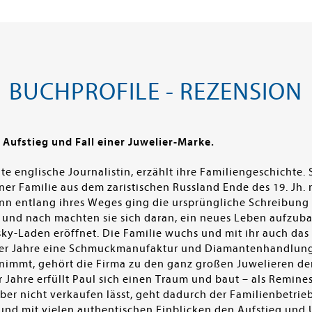
BUCHPROFILE - REZENSION
Aufstieg und Fall einer Juwelier-Marke.
te englische Journalistin, erzählt ihre Familiengeschichte
ner Familie aus dem zaristischen Russland Ende des 19. Jh. 
 entlang ihres Weges ging die ursprüngliche Schreibung
h und nach machten sie sich daran, ein neues Leben aufzub
ky-Laden eröffnet. Die Familie wuchs und mit ihr auch das
r Jahre eine Schmuckmanufaktur und Diamantenhandlung i
nimmt, gehört die Firma zu den ganz großen Juwelieren der 
r Jahre erfüllt Paul sich einen Traum und baut – als Remin
 aber nicht verkaufen lässt, geht dadurch der Familienbetri
 und mit vielen authentischen Einblicken den Aufstieg und