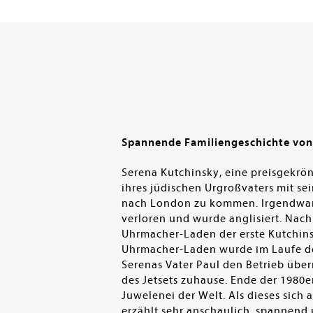
en submenu
Spannende Familiengeschichte von 
Serena Kutchinsky, eine preisgekrön
ihres jüdischen Urgroßvaters mit sei
nach London zu kommen. Irgendwann
verloren und wurde anglisiert. Nac
Uhrmacher-Laden der erste Kutchins
Uhrmacher-Laden wurde im Laufe de
Serenas Vater Paul den Betrieb über
des Jetsets zuhause. Ende der 1980e
Juwelenei der Welt. Als dieses sich
erzählt sehr anschaulich, spannend