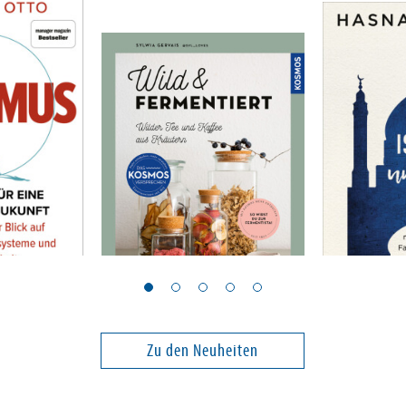
Gervais, Sylwia
Kazim, Hasn
Wild & fermentiert
Der Islam
Zu den Neuheiten
24,00 €
22,00 €
ei in DE
Versandkostenfrei in DE
Versandko