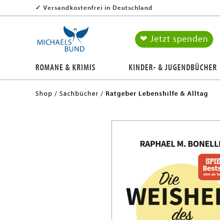
✓
Versandkostenfrei in Deutschland
❤ Jetzt spenden
ROMANE & KRIMIS
KINDER- & JUGENDBÜCHER
Shop
Sachbücher
Ratgeber Lebenshilfe & Alltag
en submenu
en submenu