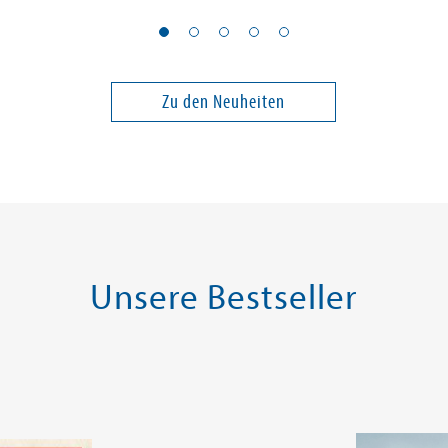
Müller, Elsbeth
 dem Zug
Jedes Kind, überall
Gegenweh
Zu den Neuheiten
22,99 €
24,00 €
ei in DE
Versandkostenfrei in DE
Versandko
Warenkorb
Warenk
SOFORT LIEFERBAR
SOFORT LIE
Unsere Bestseller