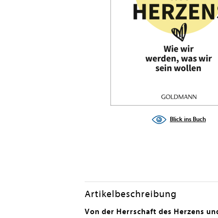
en submenu
en submenu
en submenu
en submenu
Blick ins Buch
en submenu
Artikelbeschreibung
en submenu
Von der Herrschaft des Herzens und
en submenu