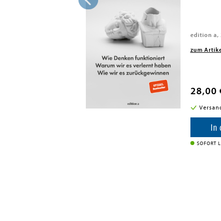
h, 2019
edition a,
zum Artik
28,00 
i in DE
Versan
enkorb
In
SOFORT L