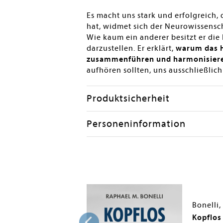
en submenu
Es macht uns stark und erfolgreich,
hat, widmet sich der Neurowissensc
Wie kaum ein anderer besitzt er die
darzustellen. Er erklärt,
warum das H
zusammenführen und harmonisier
aufhören sollten, uns ausschließlic
Produktsicherheit
Personeninformation
 M.
Bonelli,
s
Kopflos