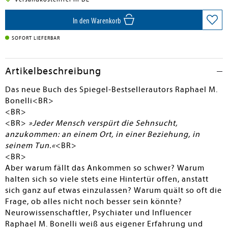
en submenu
In den Warenkorb
en submenu
SOFORT LIEFERBAR
en submenu
Artikelbeschreibung
Das neue Buch des Spiegel-Bestsellerautors Raphael M.
Bonelli<BR>
<BR>
<BR>
»Jeder Mensch verspürt die Sehnsucht,
anzukommen: an einem Ort, in einer Beziehung, in
seinem Tun.«
<BR>
<BR>
Aber warum fällt das Ankommen so schwer? Warum
halten sich so viele stets eine Hintertür offen, anstatt
sich ganz auf etwas einzulassen? Warum quält so oft die
Frage, ob alles nicht noch besser sein könnte?
Neurowissenschaftler, Psychiater und Influencer
Raphael M. Bonelli weiß aus eigener Erfahrung und