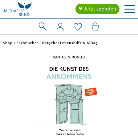
Tog
❤ Jetzt spenden
nav
Shop
Sachbücher
Ratgeber Lebenshilfe & Alltag
en submenu