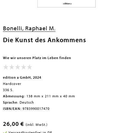
en submenu
Bonelli, Raphael M.
en submenu
Die Kunst des Ankommens
en submenu
Wie wir unseren Platz im Leben finden
en submenu
edition a GmbH, 2024
en submenu
Hardcover
336 S.
Abmessung:
138 mm x 211 mm x 40 mm
Sprache:
Deutsch
ISBN/EAN:
9783990017470
26,00 €
(inkl. MwSt.)
en submenu
Versandkostenfrei in DE