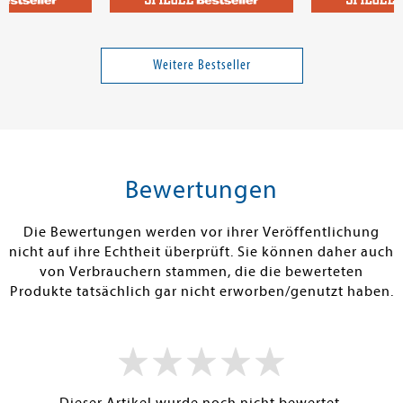
le von
Kawaguchi, Toshikazu
Weber, Kathy
n
Bevor der Kaffee kalt wird
Ich mach, was 
Handbuch für E
Weitere Bestseller
ihre Teenager
wollen - Von 
Band 1
Absprachen üb
Handyzeit bis
24,00 €
12,00 €
tenfrei in DE
Versandkostenfrei in DE
Versandkos
rb
Warenkorb
Warenko
Bewertungen
RBAR
SOFORT LIEFERBAR
SOFORT LIEFE
Die Bewertungen werden vor ihrer Veröffentlichung
nicht auf ihre Echtheit überprüft. Sie können daher auch
von Verbrauchern stammen, die die bewerteten
Produkte tatsächlich gar nicht erworben/genutzt haben.