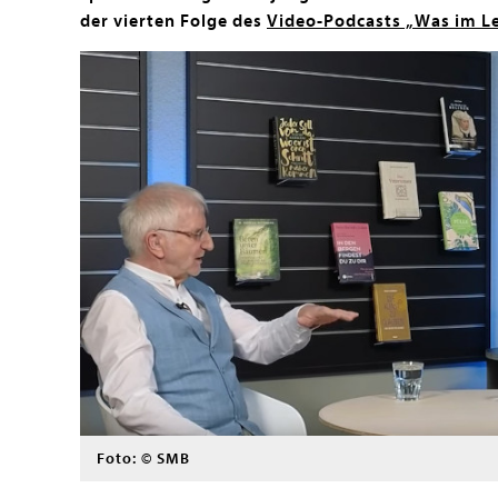
der vierten Folge des
Video-Podcasts „Was im Le
Foto: © SMB