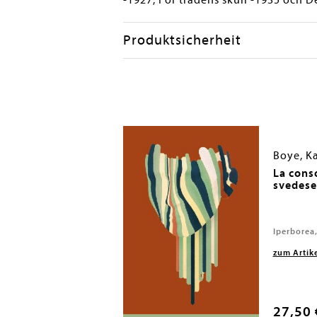
-1927, För trädens skull -1935 och 
Produktsicherheit
Boye, K
La conso
svedese
Iperborea
zum Artik
27,50 