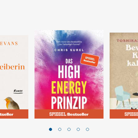
Surel, Chris
Kawaguchi, 
eiberin
Das High Energy Prinzip
Bevor der
wird