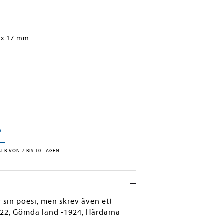
 x 17 mm
LB VON 7 BIS 10 TAGEN
 sin poesi, men skrev även ett
1922, Gömda land -1924, Härdarna