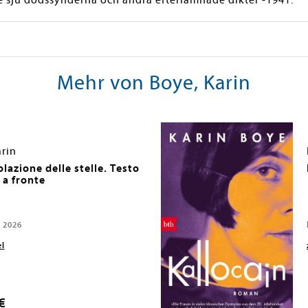
De sju dödssynderna och andra efterlämnade dikter -1941.
Mehr von Boye, Karin
arin
lazione delle stelle. Testo
 a fronte
, 2026
el
€