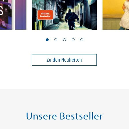
Child, Lee; Child, Andrew
Berg, Ellen
Der 8. Mann
Du schon
Band 28
Zu den Neuheiten
18,00 €
24,00 €
ei in DE
Versandkostenfrei in DE
Versandko
Warenkorb
Warenk
SOFORT LIEFERBAR
SOFORT LIE
Unsere Bestseller