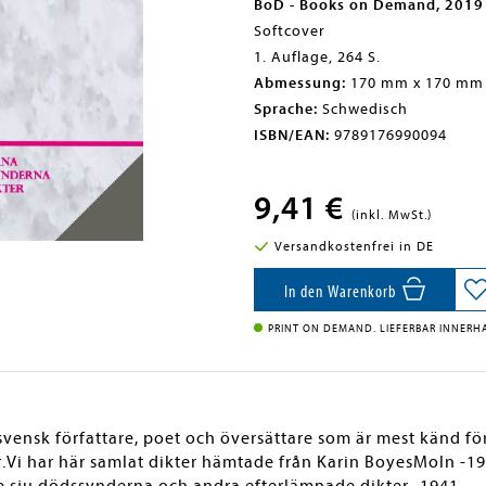
BoD - Books on Demand, 2019
Softcover
1. Auflage, 264 S.
Abmessung:
170 mm x 170 mm
Sprache:
Schwedisch
ISBN/EAN:
9789176990094
9,41 €
(inkl. MwSt.)
Versandkostenfrei in DE
In den Warenkorb
PRINT ON DEMAND. LIEFERBAR INNERHA
vensk författare, poet och översättare som är mest känd för
lar.Vi har här samlat dikter hämtade från Karin BoyesMoln -