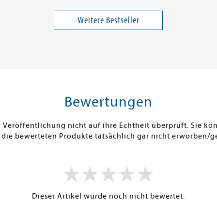
Band 1
Weitere Bestseller
14,00 €
20,00 €
ei in DE
Versandkostenfrei in DE
Versandko
Warenkorb
Warenk
SOFORT LIEFERBAR
SOFORT LIE
Bewertungen
Veröffentlichung nicht auf ihre Echtheit überprüft. Sie 
 die bewerteten Produkte tatsächlich gar nicht erworben/g
Dieser Artikel wurde noch nicht bewertet.