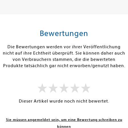
Band 1
21,99 €
17,00 €
tenfrei in DE
Versandkostenfrei in DE
Versandkos
rb
Warenkorb
Warenko
Bewertungen
RBAR
SOFORT LIEFERBAR
SOFORT LIEFE
Die Bewertungen werden vor ihrer Veröffentlichung
nicht auf ihre Echtheit überprüft. Sie können daher auch
von Verbrauchern stammen, die die bewerteten
Produkte tatsächlich gar nicht erworben/genutzt haben.
Dieser Artikel wurde noch nicht bewertet.
Sie müssen angemeldet sein, um eine Bewertung schreiben zu
können