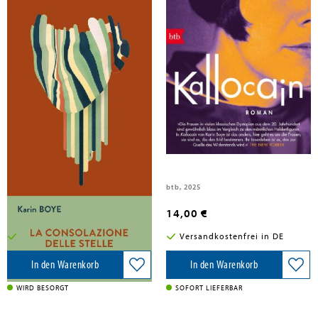
Boye, Karin
Boye, Karin
La consolazione delle stelle.
Kallocain
Testo svedese a fronte
Iperborea, 2026
btb, 2025
27,50 €
14,00 €
Versandkostenfrei in DE
Versandkostenfrei in DE
In den Warenkorb
In den Warenkorb
WIRD BESORGT
SOFORT LIEFERBAR