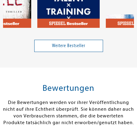
Ilgner, Michael
Surel, Chris
Erfolg = Talent x Training x
Das High Ener
Mindset
Weitere Bestseller
17,00 €
24,99 €
tenfrei in DE
Versandkostenfrei in DE
Versandkos
rb
Warenkorb
Vorbestel
Bewertungen
RBAR
SOFORT LIEFERBAR
FEHLT KURZFR
Die Bewertungen werden vor ihrer Veröffentlichung
nicht auf ihre Echtheit überprüft. Sie können daher auch
von Verbrauchern stammen, die die bewerteten
Produkte tatsächlich gar nicht erworben/genutzt haben.