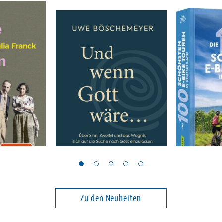
Böschemeyer, Uwe
Brönner, Th
 den
Und wenn Gott wäre ...
Die 100 s
r eigenen
Bike-Tour
Deutschl
Zu den Neuheiten
22,00 €
20,00 €
ei in DE
Versandkostenfrei in DE
Versandko