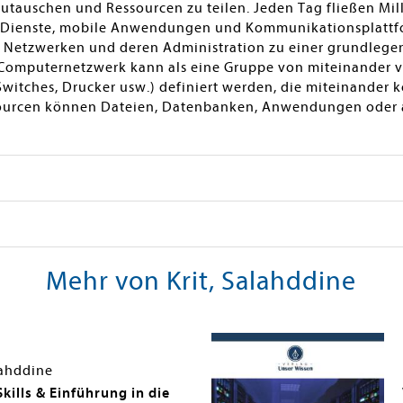
tauschen und Ressourcen zu teilen. Jeden Tag fließen Mil
d-Dienste, mobile Anwendungen und Kommunikationsplattfo
n Netzwerken und deren Administration zu einer grundleg
 Computernetzwerk kann als eine Gruppe von miteinander
 Switches, Drucker usw.) definiert werden, die miteinande
ssourcen können Dateien, Datenbanken, Anwendungen oder 
Mehr von Krit, Salahddine
lahddine
Skills & Einführung in die