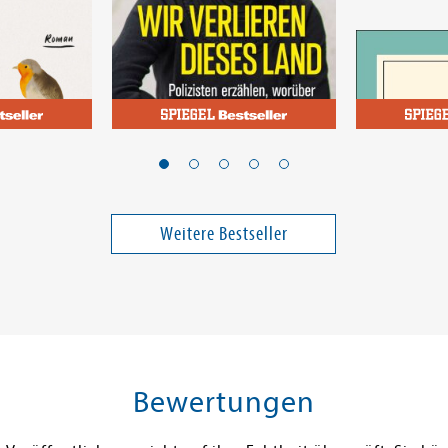
von Boetticher, Liv
Mogi, Ken
eiberin
Wir verlieren dieses
Ikigai
Land
Band 1
Weitere Bestseller
14,00 €
25,00 €
ei in DE
Versandkostenfrei in DE
Versandko
Warenkorb
Warenk
SOFORT LIEFERBAR
SOFORT LIE
Bewertungen