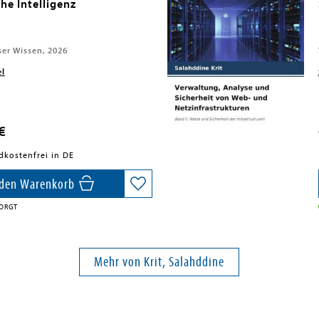
he Intelligenz
ser Wissen, 2026
el
€
dkostenfrei in DE
 den Warenkorb
SORGT
Mehr von Krit, Salahddine