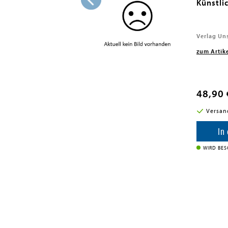
0:
Künstlic
26
Verlag Un
zum Artik
48,90 
i in DE
Versan
enkorb
In
WIRD BE