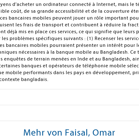
oyens d'acheter un ordinateur connecté à Internet, mais le 
aible coût, de sa grande accessibilité et de la couverture é
vices bancaires mobiles peuvent jouer un rôle important pour 
isent les frais de transport et contribuent à réduire la fr
éjà mis en place ces services, ce qui signifie que leurs po
r les problèmes spécifiques suivants : (1) Recenser les servi
ices bancaires mobiles pourraient présenter un intérêt pour 
chniques nécessaires à la banque mobile au Bangladesh. Ce t
s enquêtes de terrain menées en Inde et au Bangladesh, ain
ertaines banques et opérateurs de téléphonie mobile sélec
ue mobile performants dans les pays en développement, pri
contexte bangladais.
Mehr von Faisal, Omar