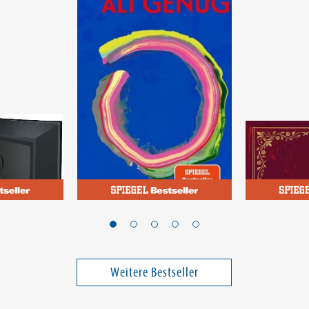
Kürthy, Ildikó von
der Wortgewa
od
Alt genug
Haltet Eu
de 3)
Der ultim
für den m
Weitere Bestseller
19,00 €
22,99 €
ei in DE
Versandkostenfrei in DE
Versandko