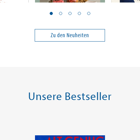
Gervais, Sylwia
Kazim, Hasn
Wild & fermentiert
Der Islam
Zu den Neuheiten
24,00 €
22,00 €
ei in DE
Versandkostenfrei in DE
Versandko
Warenkorb
Warenk
SOFORT LIEFERBAR
SOFORT LIE
Unsere Bestseller