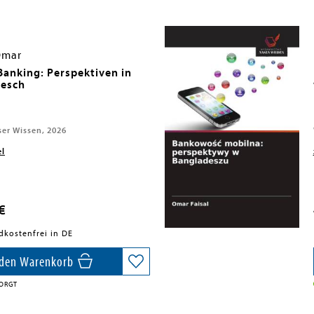
 Omar
Banking: Perspektiven in
desch
ser Wissen, 2026
el
€
dkostenfrei in DE
 den Warenkorb
SORGT