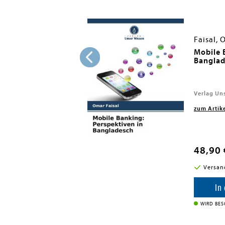
Faisal,
rspectiva en
Mobile 
Bangla
onocimiento, 2026
Verlag Un
zum Artik
48,90 
i in DE
Versan
enkorb
In
IEFERBAR INNERHALB VON 7
WIRD BE