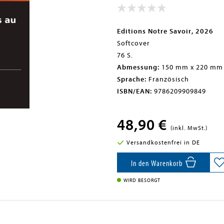
Editions Notre Savoir, 2026
Softcover
76 S.
Abmessung:
150 mm x 220 mm
Sprache:
Französisch
ISBN/EAN:
9786209909849
48,90 €
(inkl. MwSt.)
Versandkostenfrei in DE
In den Warenkorb
WIRD BESORGT