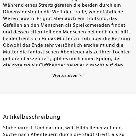
Während eines Streits geraten die beiden durch ein
Dimensionstor in die Welt der Trolle, wo gefährliche
Wesen lauern. Es gibt aber auch ein Trollkind, das
Gefallen an den Menschen als Spielkameraden findet
und dessen Elternteil den Menschen bei der Flucht hilft.
Leider freut sich Hildas Mutter zu früh über die Rettung.
Obwohl das Ende sehr versöhnlich erscheint und die
Mutter die fantastischen Abenteuer als zu ihrer Tochter
gehörend akzeptiert, gibt es noch einen Epilog, der
gleichzeitig als Cliffhanger neugierig macht auf den
nächsten Band. Beim Spielen hat das Trollkind
Weiterlesen
Steinfiguren von Hilda und ihrer Mutter erschaffen und
bewirkt damit Magie. Am nächsten Morgen liegt der
kleine Troll in Hildas Bett und Hilda wacht im Reich der
Trolle auf. Wie schon die vorhergehenden Bände
(zuletzt: BP/mp 15/794) passen die kindliche Freude
Hildas an ihren Abenteuern und die freundliche
Artikelbeschreibung
grafische Gestaltung gut zusammen. Doch in diesem
Band bleibt das Ende offen und enthält eine Bedrohung.
Stubenarrest! Und das nur, weil Hilda lieber auf der
Die Botschaft ist wiederum, allen Geschöpfen ihren
Suche nach Abenteuern durch die Stadt streift, als zu