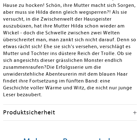
Platz zuzugestehen und mit Vertrauen und Liebe auf
Hause zu hocken! Schön, ihre Mutter macht sich Sorgen,
andere zuzugehen. Und wieder ist dieser Band mehr als
aber muss sie Hilda denn gleich wegsperren?! Als sie
nur ein netter Kindercomic, der diesmal nicht ohne
versucht, in die Zwischenwelt der Hausgeister
seinen Folgeband eingestellt werden sollte.
auszubüxen, hat ihre Mutter Hilda schon wieder am
Wickel - doch die Schwelle zwischen zwei Welten
Lotte Schüler
überschreitet man, man zankt sich nicht darauf. Denn so
etwas rächt sich! Ehe sie sich's versehen, verschlägt es
Mutter und Tochter ins düstere Reich der Trolle. Ob sie
sich angesichts dieser grässlichen Monster endlich
zusammenraufen?Die Erfolgsserie um die
unwiderstehliche Abenteurerin mit dem blauen Haar
findet ihre Fortsetzung im fünften Band: eine
Geschichte voller Wärme und Witz, die nicht nur junge
Leser bezaubert.
Produktsicherheit