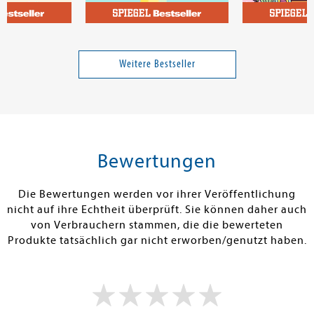
n
Selz, Ulrich
ht. Die
Der Darm-Doc
Cozy Coloring
r globalen
Town
Weitere Bestseller
zählt anhand
25,00 €
20,00 €
tenfrei in DE
Versandkostenfrei in DE
Versandkos
rb
Warenkorb
Warenko
Bewertungen
RBAR
SOFORT LIEFERBAR
SOFORT LIEFE
Die Bewertungen werden vor ihrer Veröffentlichung
nicht auf ihre Echtheit überprüft. Sie können daher auch
von Verbrauchern stammen, die die bewerteten
Produkte tatsächlich gar nicht erworben/genutzt haben.