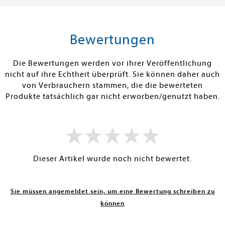
tenfrei in DE
Versandkostenfrei in DE
Versandkos
rb
Warenkorb
Warenko
Bewertungen
RBAR
SOFORT LIEFERBAR
SOFORT LIEFE
Die Bewertungen werden vor ihrer Veröffentlichung
nicht auf ihre Echtheit überprüft. Sie können daher auch
von Verbrauchern stammen, die die bewerteten
Produkte tatsächlich gar nicht erworben/genutzt haben.
Dieser Artikel wurde noch nicht bewertet.
Sie müssen angemeldet sein, um eine Bewertung schreiben zu
können