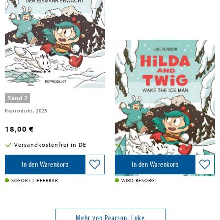
Pearson, Luke
Pearson, Luke
Hilda und Hörnchen 2
Hilda and Twig
Band 2
Reprodukt, 2025
Abrams and Chronicle Books IWUK, 2025
18,00 €
16,50 €
Versandkostenfrei in DE
Versandkostenfrei in DE
In den Warenkorb
In den Warenkorb
SOFORT LIEFERBAR
WIRD BESORGT
Mehr von Pearson, Luke